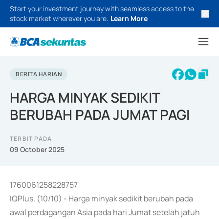
Start your investment journey with seamless access to the
stock market wherever you are.
Learn More
BERITA HARIAN
HARGA MINYAK SEDIKIT
BERUBAH PADA JUMAT PAGI
TERBIT PADA
09 October 2025
1760061258228757
IQPlus, (10/10) - Harga minyak sedikit berubah pada
awal perdagangan Asia pada hari Jumat setelah jatuh