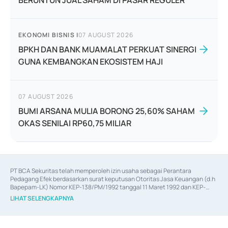
BERUNTUN JUAL SAHAM DI PASAR REGULER
EKONOMI BISNIS
|
07 AUGUST 2026
BPKH DAN BANK MUAMALAT PERKUAT SINERGI
GUNA KEMBANGKAN EKOSISTEM HAJI
07 AUGUST 2026
BUMI ARSANA MULIA BORONG 25,60% SAHAM
OKAS SENILAI RP60,75 MILIAR
PT BCA Sekuritas telah memperoleh izin usaha sebagai Perantara 
Pedagang Efek berdasarkan surat keputusan Otoritas Jasa Keuangan (d.h 
Bapepam-LK) Nomor KEP-138/PM/1992 tanggal 11 Maret 1992 dan KEP-
06/D.04/2014 tanggal 28 Februari 2014, izin usaha sebagai Penjamin Emisi 
LIHAT SELENGKAPNYA
Efek berdasarkan surat keputusan Otoritas Jasa Keuangan Nomor KEP-
12/PM/PEE/1997 tanggal 24 September 1997 dan KEP-07/D.04/2014 
tanggal 28 Februari 2014, izin usaha sebagai penyedia Jasa Konsultasi 
(
Advisory
) atas kegiatan merger, akuisisi, divestasi, dan 
join venture