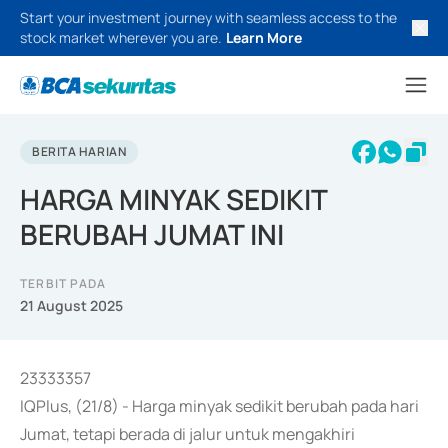
Start your investment journey with seamless access to the
stock market wherever you are.
Learn More
BERITA HARIAN
HARGA MINYAK SEDIKIT
BERUBAH JUMAT INI
TERBIT PADA
21 August 2025
23333357
IQPlus, (21/8) - Harga minyak sedikit berubah pada hari
Jumat, tetapi berada di jalur untuk mengakhiri