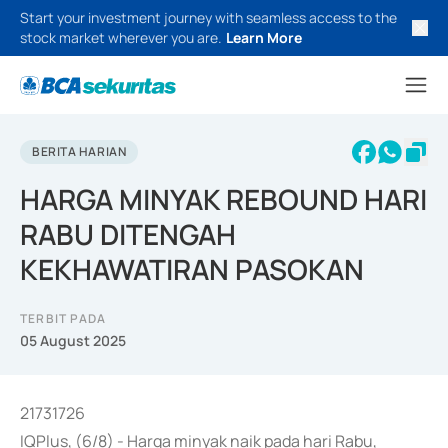
Start your investment journey with seamless access to the
stock market wherever you are.
Learn More
BERITA HARIAN
HARGA MINYAK REBOUND HARI
RABU DITENGAH
KEKHAWATIRAN PASOKAN
TERBIT PADA
05 August 2025
21731726
IQPlus, (6/8) - Harga minyak naik pada hari Rabu,