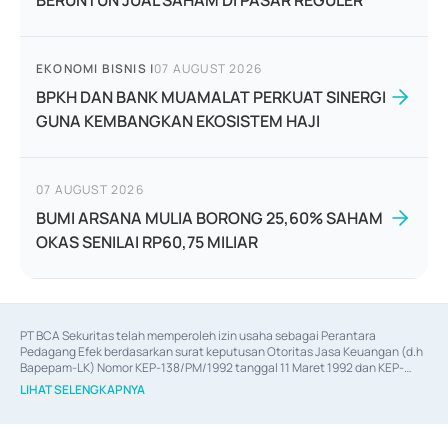
BERUNTUN JUAL SAHAM DI PASAR REGULER
EKONOMI BISNIS
|
07 AUGUST 2026
BPKH DAN BANK MUAMALAT PERKUAT SINERGI
GUNA KEMBANGKAN EKOSISTEM HAJI
07 AUGUST 2026
BUMI ARSANA MULIA BORONG 25,60% SAHAM
OKAS SENILAI RP60,75 MILIAR
PT BCA Sekuritas telah memperoleh izin usaha sebagai Perantara 
Pedagang Efek berdasarkan surat keputusan Otoritas Jasa Keuangan (d.h 
Bapepam-LK) Nomor KEP-138/PM/1992 tanggal 11 Maret 1992 dan KEP-
06/D.04/2014 tanggal 28 Februari 2014, izin usaha sebagai Penjamin Emisi 
LIHAT SELENGKAPNYA
Efek berdasarkan surat keputusan Otoritas Jasa Keuangan Nomor KEP-
12/PM/PEE/1997 tanggal 24 September 1997 dan KEP-07/D.04/2014 
tanggal 28 Februari 2014, izin usaha sebagai penyedia Jasa Konsultasi 
(
Advisory
) atas kegiatan merger, akuisisi, divestasi, dan 
join venture