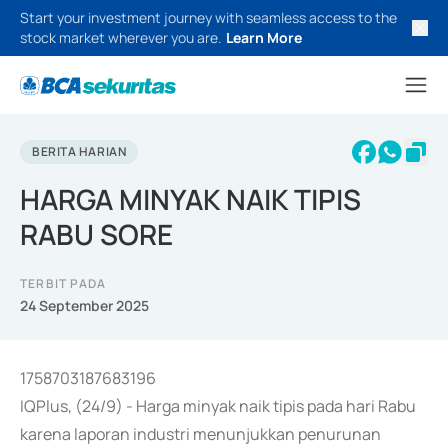
Start your investment journey with seamless access to the
stock market wherever you are.
Learn More
BERITA HARIAN
HARGA MINYAK NAIK TIPIS
RABU SORE
TERBIT PADA
24 September 2025
1758703187683196
IQPlus, (24/9) - Harga minyak naik tipis pada hari Rabu
karena laporan industri menunjukkan penurunan