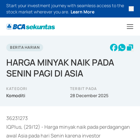
Start your investment journey with seamless access to the
stock market wherever you are.
Learn More
BERITA HARIAN
HARGA MINYAK NAIK PADA
SENIN PAGI DI ASIA
KATEGORI
TERBIT PADA
Komoditi
28 December 2025
36231273
IQPlus, (29/12) - Harga minyak naik pada perdagangan
awal Asia pada hari Senin karena investor