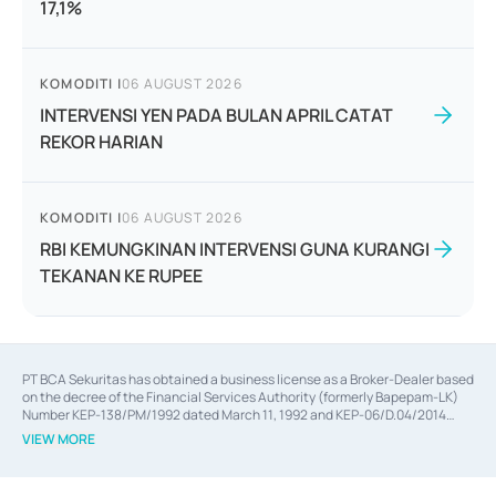
17,1%
KOMODITI
|
06 AUGUST 2026
INTERVENSI YEN PADA BULAN APRIL CATAT
REKOR HARIAN
KOMODITI
|
06 AUGUST 2026
RBI KEMUNGKINAN INTERVENSI GUNA KURANGI
TEKANAN KE RUPEE
PT BCA Sekuritas has obtained a business license as a Broker-Dealer based
on the decree of the Financial Services Authority (formerly Bapepam-LK)
Number KEP-138/PM/1992 dated March 11, 1992 and KEP-06/D.04/2014
dated February 28, 2014, a business license as an Underwriter based on the
VIEW MORE
decree of the Financial Services Authority Number KEP-12/PM/PEE/1997
dated September 24, 1997 and KEP-07/D.04/2014 dated February 28, 2014,
a business license as a provider of Advisory Services on mergers,