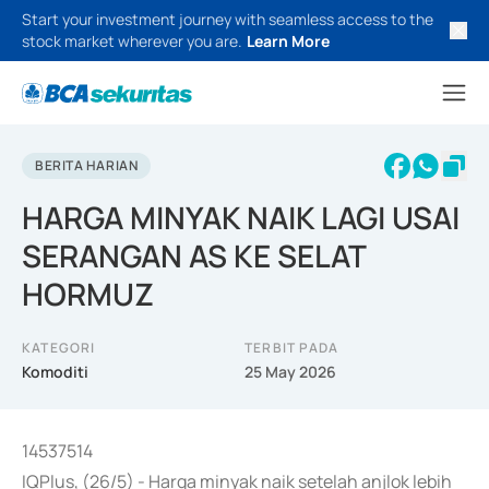
Start your investment journey with seamless access to the
stock market wherever you are.
Learn More
BERITA HARIAN
HARGA MINYAK NAIK LAGI USAI
SERANGAN AS KE SELAT
HORMUZ
KATEGORI
TERBIT PADA
Komoditi
25 May 2026
14537514
IQPlus, (26/5) - Harga minyak naik setelah anjlok lebih