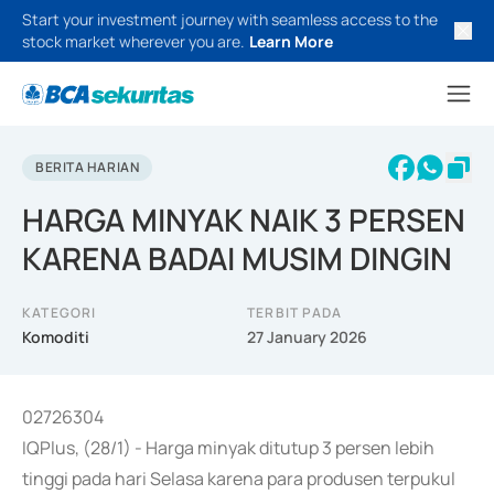
Start your investment journey with seamless access to the
stock market wherever you are.
Learn More
BERITA HARIAN
HARGA MINYAK NAIK 3 PERSEN
KARENA BADAI MUSIM DINGIN
KATEGORI
TERBIT PADA
Komoditi
27 January 2026
02726304
IQPlus, (28/1) - Harga minyak ditutup 3 persen lebih
tinggi pada hari Selasa karena para produsen terpukul