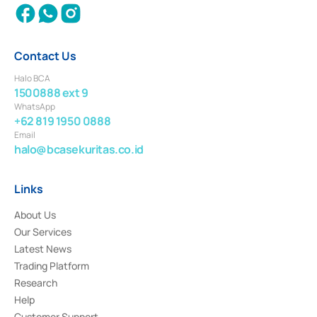
Contact Us
Halo BCA
1500888 ext 9
WhatsApp
+62 819 1950 0888
Email
halo@bcasekuritas.co.id
Links
About Us
Our Services
Latest News
Trading Platform
Research
Help
Customer Support