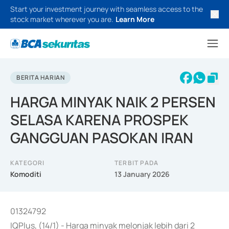
Start your investment journey with seamless access to the
stock market wherever you are.
Learn More
BERITA HARIAN
HARGA MINYAK NAIK 2 PERSEN
SELASA KARENA PROSPEK
GANGGUAN PASOKAN IRAN
KATEGORI
TERBIT PADA
Komoditi
13 January 2026
01324792
IQPlus, (14/1) - Harga minyak melonjak lebih dari 2