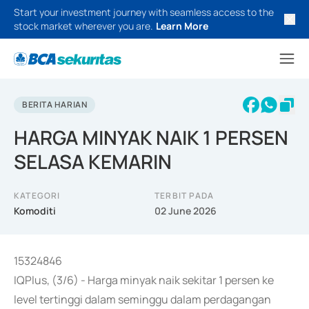
Start your investment journey with seamless access to the
stock market wherever you are.
Learn More
BERITA HARIAN
HARGA MINYAK NAIK 1 PERSEN
SELASA KEMARIN
KATEGORI
TERBIT PADA
Komoditi
02 June 2026
15324846
IQPlus, (3/6) - Harga minyak naik sekitar 1 persen ke
level tertinggi dalam seminggu dalam perdagangan