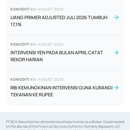
KOMODITI
|
06 AUGUST 2026
UANG PRIMER ADJUSTED JULI 2026 TUMBUH
17,1%
KOMODITI
|
06 AUGUST 2026
INTERVENSI YEN PADA BULAN APRIL CATAT
REKOR HARIAN
KOMODITI
|
06 AUGUST 2026
RBI KEMUNGKINAN INTERVENSI GUNA KURANGI
TEKANAN KE RUPEE
PT BCA Sekuritas has obtained a business license as a Broker-Dealer based
on the decree of the Financial Services Authority (formerly Bapepam-LK)