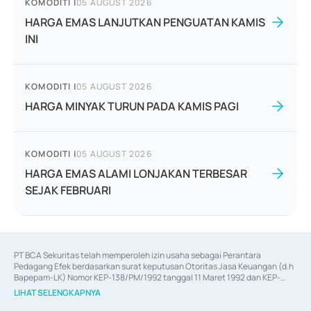
KOMODITI
|
05 AUGUST 2026
HARGA EMAS LANJUTKAN PENGUATAN KAMIS
INI
KOMODITI
|
05 AUGUST 2026
HARGA MINYAK TURUN PADA KAMIS PAGI
KOMODITI
|
05 AUGUST 2026
HARGA EMAS ALAMI LONJAKAN TERBESAR
SEJAK FEBRUARI
PT BCA Sekuritas telah memperoleh izin usaha sebagai Perantara 
Pedagang Efek berdasarkan surat keputusan Otoritas Jasa Keuangan (d.h 
Bapepam-LK) Nomor KEP-138/PM/1992 tanggal 11 Maret 1992 dan KEP-
06/D.04/2014 tanggal 28 Februari 2014, izin usaha sebagai Penjamin Emisi 
LIHAT SELENGKAPNYA
Efek berdasarkan surat keputusan Otoritas Jasa Keuangan Nomor KEP-
12/PM/PEE/1997 tanggal 24 September 1997 dan KEP-07/D.04/2014 