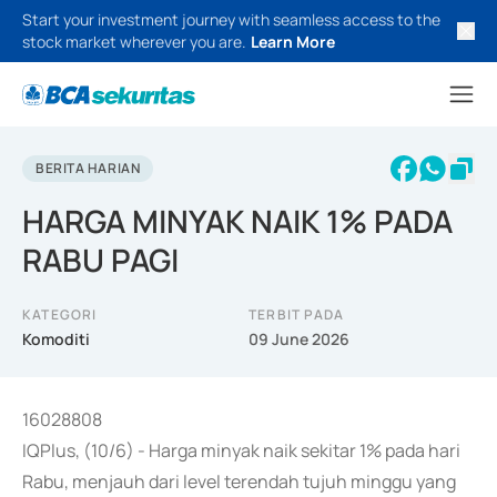
Start your investment journey with seamless access to the
stock market wherever you are.
Learn More
BERITA HARIAN
HARGA MINYAK NAIK 1% PADA
RABU PAGI
KATEGORI
TERBIT PADA
Komoditi
09 June 2026
16028808
IQPlus, (10/6) - Harga minyak naik sekitar 1% pada hari
Rabu, menjauh dari level terendah tujuh minggu yang