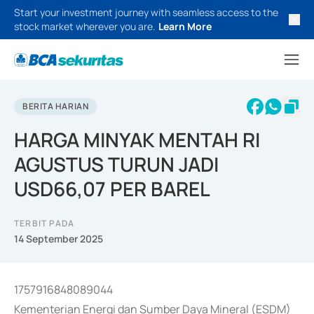
Start your investment journey with seamless access to the
stock market wherever you are.
Learn More
BERITA HARIAN
HARGA MINYAK MENTAH RI
AGUSTUS TURUN JADI
USD66,07 PER BAREL
TERBIT PADA
14 September 2025
1757916848089044
Kementerian Energi dan Sumber Daya Mineral (ESDM)