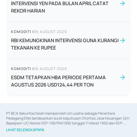
INTERVENSI YEN PADA BULAN APRIL CATAT
REKOR HARIAN
KOMODITI
|
06 AUGUST 2026
RBI KEMUNGKINAN INTERVENSI GUNA KURANGI
TEKANAN KE RUPEE
KOMODITI
|
06 AUGUST 2026
ESDM TETAPKAN HBA PERIODE PERTAMA
AGUSTUS 2026 USD124,44 PER TON
PT BCA Sekuritas telah memperoleh izin usaha sebagai Perantara 
Pedagang Efek berdasarkan surat keputusan Otoritas Jasa Keuangan (d.h 
Bapepam-LK) Nomor KEP-138/PM/1992 tanggal 11 Maret 1992 dan KEP-
06/D.04/2014 tanggal 28 Februari 2014, izin usaha sebagai Penjamin Emisi 
LIHAT SELENGKAPNYA
Efek berdasarkan surat keputusan Otoritas Jasa Keuangan Nomor KEP-