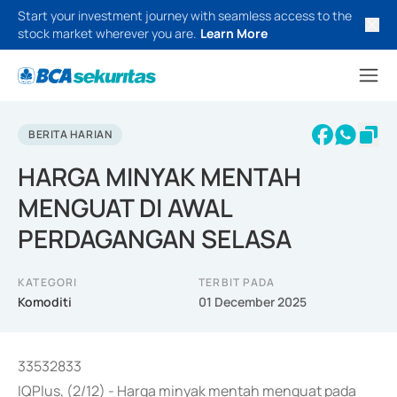
Start your investment journey with seamless access to the
stock market wherever you are.
Learn More
BERITA HARIAN
HARGA MINYAK MENTAH
MENGUAT DI AWAL
PERDAGANGAN SELASA
KATEGORI
TERBIT PADA
Komoditi
01 December 2025
33532833
IQPlus, (2/12) - Harga minyak mentah menguat pada