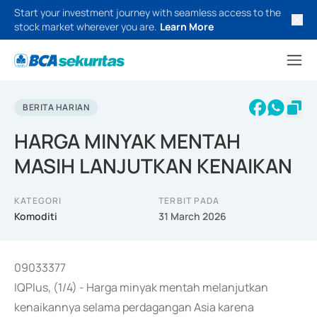
Start your investment journey with seamless access to the
stock market wherever you are.
Learn More
BERITA HARIAN
HARGA MINYAK MENTAH
MASIH LANJUTKAN KENAIKAN
KATEGORI
TERBIT PADA
Komoditi
31 March 2026
09033377
IQPlus, (1/4) - Harga minyak mentah melanjutkan
kenaikannya selama perdagangan Asia karena