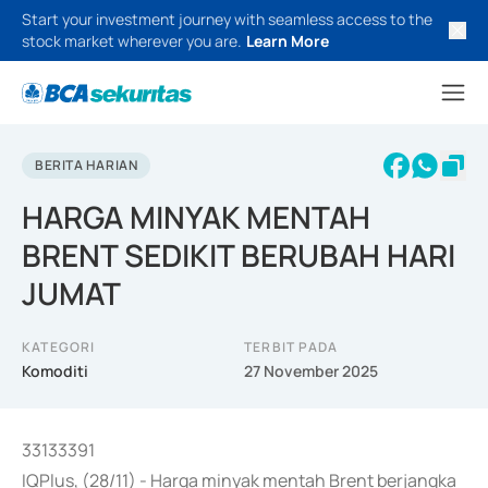
Start your investment journey with seamless access to the
stock market wherever you are.
Learn More
BERITA HARIAN
HARGA MINYAK MENTAH
BRENT SEDIKIT BERUBAH HARI
JUMAT
KATEGORI
TERBIT PADA
Komoditi
27 November 2025
33133391
IQPlus, (28/11) - Harga minyak mentah Brent berjangka