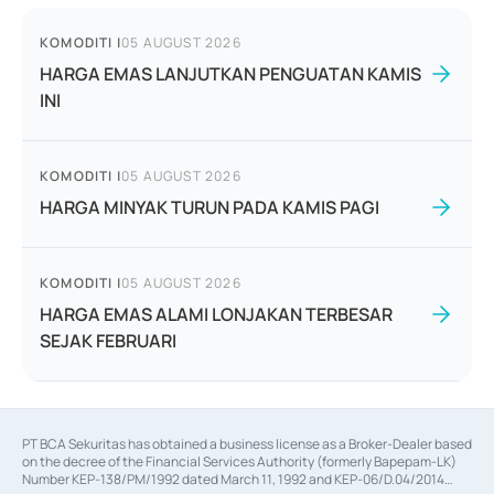
KOMODITI
|
05 AUGUST 2026
HARGA EMAS LANJUTKAN PENGUATAN KAMIS
INI
KOMODITI
|
05 AUGUST 2026
HARGA MINYAK TURUN PADA KAMIS PAGI
KOMODITI
|
05 AUGUST 2026
HARGA EMAS ALAMI LONJAKAN TERBESAR
SEJAK FEBRUARI
PT BCA Sekuritas has obtained a business license as a Broker-Dealer based
on the decree of the Financial Services Authority (formerly Bapepam-LK)
Number KEP-138/PM/1992 dated March 11, 1992 and KEP-06/D.04/2014