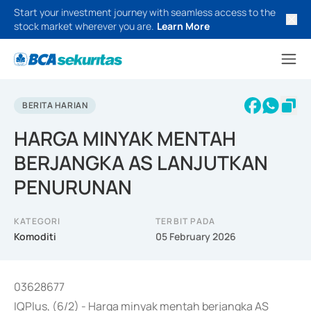
Start your investment journey with seamless access to the
stock market wherever you are.
Learn More
BERITA HARIAN
HARGA MINYAK MENTAH
BERJANGKA AS LANJUTKAN
PENURUNAN
KATEGORI
TERBIT PADA
Komoditi
05 February 2026
03628677
IQPlus, (6/2) - Harga minyak mentah berjangka AS