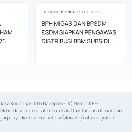
EKONOMI BISNIS
|
07 AUG 2026
A
BPH MIGAS DAN BPSDM
AHAM
ESDM SIAPKAN PENGAWAS
75
DISTRIBUSI BBM SUBSIDI
as Jasa Keuangan (d.h Bapepam-LK) Nomor KEP-
fek berdasarkan surat keputusan Otoritas Jasa Keuangan 
ai penyedia Jasa Konsultasi (
Advisory
) atas kegiatan 
anggal 3 Februari 2017, dan beberapa izin usaha lainnya 
iterbitkan pada tahun 2017 dan izin usaha lainnya dari 