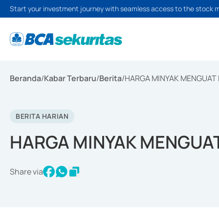
Start your investment journey with seamless access to the stock 
Beranda
/
Kabar Terbaru
/
Berita
/
HARGA MINYAK MENGUAT 
BERITA HARIAN
HARGA MINYAK MENGUAT
Share via