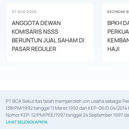
07 AUG 2026
EKONOMI B
ANGGOTA DEWAN
BPKH D
KOMISARIS NSSS
PERKUA
BERUNTUN JUAL SAHAM DI
KEMBAN
PASAR REGULER
HAJI
PT BCA Sekuritas telah memperoleh izin usaha sebagai P
138/PM/1992 tanggal 11 Maret 1992 dan KEP-06/D.04/2014 t
Nomor KEP-12/PM/PEE/1997 tanggal 24 September 1997 dan 
merger, akuisisi, divestasi, dan 
join venture
 berdasarkan su
LIHAT SELENGKAPNYA
dari Bank Indonesia antara lain sebagai Perantara Pelaksan