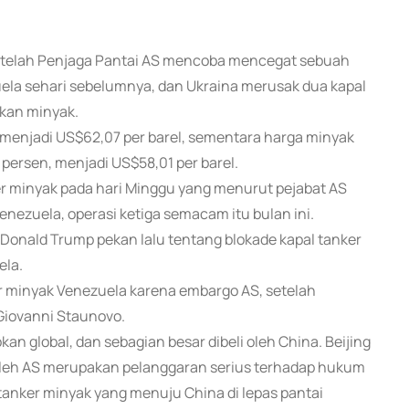
 setelah Penjaga Pantai AS mencoba mencegat sebuah
zuela sehari sebelumnya, dan Ukraina merusak dua kapal
okan minyak.
 menjadi US$62,07 per barel, sementara harga minyak
persen, menjadi US$58,01 per barel.
 minyak pada hari Minggu yang menurut pejabat AS
nezuela, operasi ketiga semacam itu bulan ini.
nald Trump pekan lalu tentang blokade kapal tanker
ela.
or minyak Venezuela karena embargo AS, setelah
Giovanni Staunovo.
 global, dan sebagian besar dibeli oleh China. Beijing
 oleh AS merupakan pelanggaran serius terhadap hukum
 tanker minyak yang menuju China di lepas pantai