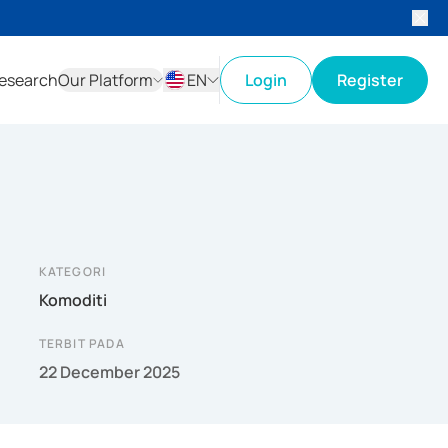
esearch
Our Platform
EN
Login
Register
ID
EN
KATEGORI
Komoditi
TERBIT PADA
22 December 2025