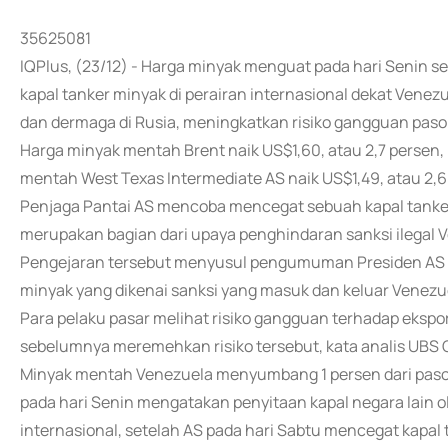
35625081
IQPlus, (23/12) - Harga minyak menguat pada hari Senin
kapal tanker minyak di perairan internasional dekat Vene
dan dermaga di Rusia, meningkatkan risiko gangguan pas
Harga minyak mentah Brent naik US$1,60, atau 2,7 persen,
mentah West Texas Intermediate AS naik US$1,49, atau 2,6 
Penjaga Pantai AS mencoba mencegat sebuah kapal tanker
merupakan bagian dari upaya penghindaran sanksi ilegal Ve
Pengejaran tersebut menyusul pengumuman Presiden AS Do
minyak yang dikenai sanksi yang masuk dan keluar Venezu
Para pelaku pasar melihat risiko gangguan terhadap eksp
sebelumnya meremehkan risiko tersebut, kata analis UBS 
Minyak mentah Venezuela menyumbang 1 persen dari pasokan
pada hari Senin mengatakan penyitaan kapal negara lain
internasional, setelah AS pada hari Sabtu mencegat kapal