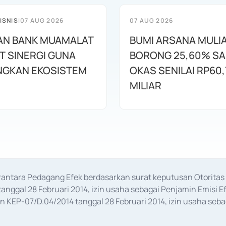
ISNIS
|
07 AUG 2026
07 AUG 2026
AN BANK MUAMALAT
BUMI ARSANA MULI
T SINERGI GUNA
BORONG 25,60% S
GKAN EKOSISTEM
OKAS SENILAI RP60,
MILIAR
erantara Pedagang Efek berdasarkan surat keputusan Otorit
anggal 28 Februari 2014, izin usaha sebagai Penjamin Emisi E
KEP-07/D.04/2014 tanggal 28 Februari 2014, izin usaha sebag
rat keputusan Otoritas Jasa Keuangan Nomor S-67/PM.21/2017 t
aan Transaksi Sertifikat Deposito di Pasar Uang yang izinnya d