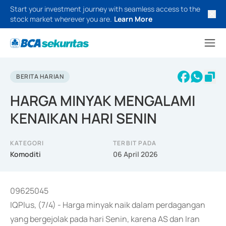
Start your investment journey with seamless access to the
stock market wherever you are.
Learn More
BERITA HARIAN
HARGA MINYAK MENGALAMI
KENAIKAN HARI SENIN
KATEGORI
TERBIT PADA
Komoditi
06 April 2026
09625045
IQPlus, (7/4) - Harga minyak naik dalam perdagangan
yang bergejolak pada hari Senin, karena AS dan Iran