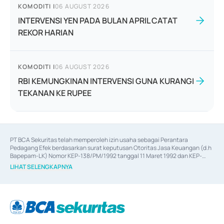
KOMODITI
|
06 AUGUST 2026
INTERVENSI YEN PADA BULAN APRIL CATAT
REKOR HARIAN
KOMODITI
|
06 AUGUST 2026
RBI KEMUNGKINAN INTERVENSI GUNA KURANGI
TEKANAN KE RUPEE
PT BCA Sekuritas telah memperoleh izin usaha sebagai Perantara 
Pedagang Efek berdasarkan surat keputusan Otoritas Jasa Keuangan (d.h 
Bapepam-LK) Nomor KEP-138/PM/1992 tanggal 11 Maret 1992 dan KEP-
06/D.04/2014 tanggal 28 Februari 2014, izin usaha sebagai Penjamin Emisi 
LIHAT SELENGKAPNYA
Efek berdasarkan surat keputusan Otoritas Jasa Keuangan Nomor KEP-
12/PM/PEE/1997 tanggal 24 September 1997 dan KEP-07/D.04/2014 
tanggal 28 Februari 2014, izin usaha sebagai penyedia Jasa Konsultasi 
(
Advisory
) atas kegiatan merger, akuisisi, divestasi, dan 
join venture
berdasarkan surat keputusan Otoritas Jasa Keuangan Nomor S-
67/PM.21/2017 tanggal 3 Februari 2017, dan beberapa izin usaha lainnya 
dari Bank Indonesia antara lain sebagai Perantara Pelaksanaan Transaksi 