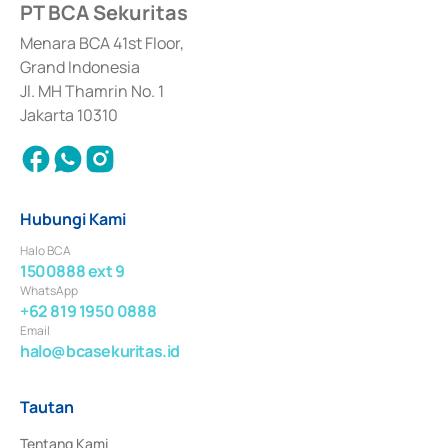
PT BCA Sekuritas
Sertifikat Deposito di Pasar Uang yang izinnya diterbitkan pada tahun 2017 
dan izin usaha lainnya dari Bank Indonesia sebagai Lembaga Pendukung 
Penerbitan, Transaksi, serta Penatausahaan dan Penyelesaian Transaksi 
Menara BCA 41st Floor,
Surat Berharga Komersial yang izinnya diterbitkan pada tahun 2018.
Grand Indonesia
Jl. MH Thamrin No. 1
Jakarta 10310
Hubungi Kami
Halo BCA
1500888 ext 9
WhatsApp
+62 819 1950 0888
Email
halo@bcasekuritas.id
Tautan
Tentang Kami