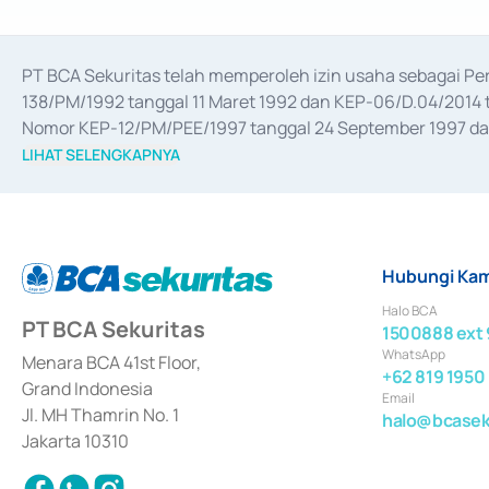
PT BCA Sekuritas telah memperoleh izin usaha sebagai P
138/PM/1992 tanggal 11 Maret 1992 dan KEP-06/D.04/2014 t
Nomor KEP-12/PM/PEE/1997 tanggal 24 September 1997 dan 
merger, akuisisi, divestasi, dan 
join venture
 berdasarkan su
LIHAT SELENGKAPNYA
dari Bank Indonesia antara lain sebagai Perantara Pelaksan
Bank Indonesia sebagai Lembaga Pendukung Penerbitan, Tr
tahun 2018.
Hubungi Kam
Halo BCA
PT BCA Sekuritas
1500888 ext 
WhatsApp
Menara BCA 41st Floor,
+62 819 1950
Grand Indonesia
Email
Jl. MH Thamrin No. 1
halo@bcaseku
Jakarta 10310