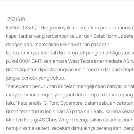
17531910
IQPlus, (25/6) - Harga minyak melanjutkan penurunannya 
kapal tanker yang terdampar keluar dari Selat Hormuz set
dengan Iran, meredakan kekhawatiran pasokan.
Kontrak minyak mentah Brent untuk pengiriman Agustus tu
pukul 0004 GMT, sementara West Texas Intermediate AS tur
Brent Agustus diperdagangkan lebih rendah daripada Sep
jangka pendek yang cukup.
"Kecepatan penurunan ini telah mengejutkan banyak pih
minyak Timur Tengah yang jauh lebih cepat daripada yang 
lalu," kata analis IG, Tony Sycamore, dalam sebuah catatan
Brent telah turun lebih dari $3 pada hari Rabu karena kek
Menteri Energi AS Chris Wright mengatakan dalam sebuah 
hampir sama seperti sebelum dimulainya perang Iran, deng