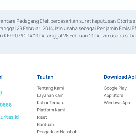
erantara Pedagang Efek berdasarkan surat keputusan Otorit
anggal 28 Februari 2014, izin usaha sebagai Penjamin Emisi E
KEP-07/D.04/2014 tanggal 28 Februari 2014, izin usaha sebag
rat keputusan Otoritas Jasa Keuangan Nomor S-67/PM.21/2017 t
aan Transaksi Sertifikat Deposito di Pasar Uang yang izinnya d
ansaksi, serta Penatausahaan dan Penyelesaian Transaksi Sur
i
Tautan
Download Apl
Tentang Kami
Google Play
9
Layanan Kami
App Store
Kabar Terbaru
Windows App
 0888
Platform Kami
ritas.id
Riset
Bantuan
Pengaduan Nasabah