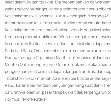
selat dalam 24 jam terakhir. Dia menambahkan bahwa ke
waktu beberapa minggu karena selat tersebut perlu dibersi
Kesepakatan awal pekan lalu untuk mengakhiri perang AS-Is
memungkinkan lalu lintas melalui selat untuk dimulai kemb
Kesepakatan tersebut menetapkan periode negosiasi selama
termasuk program nuklir Iran. Wright mengatakan minyak ak
kesepakatan itu tidak berlaku, dan Iran tidak akan dapat m
Pada hari Rabu, Oman membuka rute sementara untuk mem
Hormuz, dengan Organisasi Maritim Internasional dan ot
Menteri Qatar mengunjungi Oman untuk melakukan pembi
pengelolaan selat di masa depan dengan Iran, Irak, dan ne
Total stok minyak mentah AS mencapai titik terendah sejak
Rabu, karena permintaan penyulingan yang kuat dan kar
daruratnya. Namun, pasar tampaknya tidak terpengaruh ol
Hormuz. (end/Reuters)