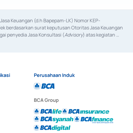
as Jasa Keuangan (d.h Bapepam-LK) Nomor KEP-
fek berdasarkan surat keputusan Otoritas Jasa Keuangan 
ai penyedia Jasa Konsultasi (
Advisory
) atas kegiatan 
anggal 3 Februari 2017, dan beberapa izin usaha lainnya 
iterbitkan pada tahun 2017 dan izin usaha lainnya dari 
at Berharga Komersial yang izinnya diterbitkan pada 
ikasi
Perusahaan Induk
BCA Group