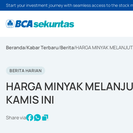
Start your investment journey with seamless access to the stock 
Beranda
/
Kabar Terbaru
/
Berita
/
HARGA MINYAK MELANJUT
BERITA HARIAN
HARGA MINYAK MELANJ
KAMIS INI
Share via