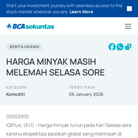
Start your investment journey with seamless access to the
stock market wherever you are.
Learn More
BERITA HARIAN
HARGA MINYAK MASIH
MELEMAH SELASA SORE
KATEGORI
TERBIT PADA
Komoditi
06 January 2026
00553910
IQPlus, (6/1) - Harga minyak turun pada hari Selasa sore
karena ekspektasi pasokan global yang melimpah di