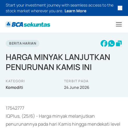
Start your investment journey with seamless access to the
stock market wherever you are.
Learn More
BERITA HARIAN
HARGA MINYAK LANJUTKAN
PENURUNAN KAMIS INI
KATEGORI
TERBIT PADA
Komoditi
24 June 2026
17542777
IQPlus, (25/6) - Harga minyak melanjutkan
penurunannya pada hari Kamis hingga mendekati level