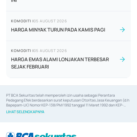
INI
KOMODITI
|
05 AUGUST 2026
HARGA MINYAK TURUN PADA KAMIS PAGI
KOMODITI
|
05 AUGUST 2026
HARGA EMAS ALAMI LONJAKAN TERBESAR
SEJAK FEBRUARI
PT BCA Sekuritas telah memperoleh izin usaha sebagai Perantara 
Pedagang Efek berdasarkan surat keputusan Otoritas Jasa Keuangan (d.h 
Bapepam-LK) Nomor KEP-138/PM/1992 tanggal 11 Maret 1992 dan KEP-
06/D.04/2014 tanggal 28 Februari 2014, izin usaha sebagai Penjamin Emisi 
LIHAT SELENGKAPNYA
Efek berdasarkan surat keputusan Otoritas Jasa Keuangan Nomor KEP-
12/PM/PEE/1997 tanggal 24 September 1997 dan KEP-07/D.04/2014 
tanggal 28 Februari 2014, izin usaha sebagai penyedia Jasa Konsultasi 
(
Advisory
) atas kegiatan merger, akuisisi, divestasi, dan 
join venture
berdasarkan surat keputusan Otoritas Jasa Keuangan Nomor S-