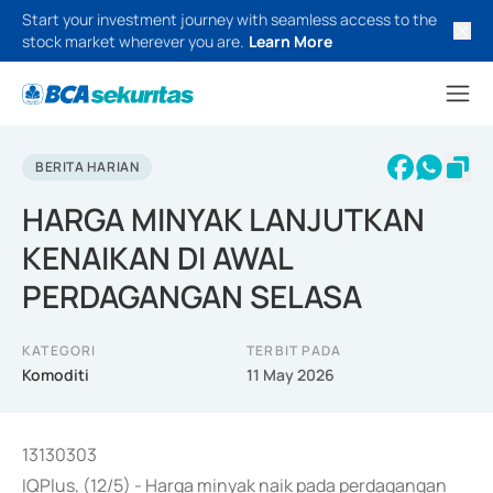
Start your investment journey with seamless access to the
stock market wherever you are.
Learn More
BERITA HARIAN
HARGA MINYAK LANJUTKAN
KENAIKAN DI AWAL
PERDAGANGAN SELASA
KATEGORI
TERBIT PADA
Komoditi
11 May 2026
13130303
IQPlus, (12/5) - Harga minyak naik pada perdagangan