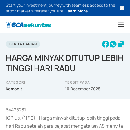
Start your investment journey with seamless access to the
stock market wherever you are.
Learn More
BERITA HARIAN
HARGA MINYAK DITUTUP LEBIH
TINGGI HARI RABU
KATEGORI
TERBIT PADA
Komoditi
10 December 2025
34425231
IQPlus, (11/12) - Harga minyak ditutup lebih tinggi pada
hari Rabu setelah para pejabat mengatakan AS menyita