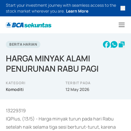
Start your investment journey with seamless access to the
stock market wherever you are.
Learn More
BERITA HARIAN
HARGA MINYAK ALAMI
PENURUNAN RABU PAGI
KATEGORI
TERBIT PADA
Komoditi
12 May 2026
13229319
IQPlus, (13/5) - Harga minyak turun pada hari Rabu
setelah naik selama tiga sesi berturut-turut, karena