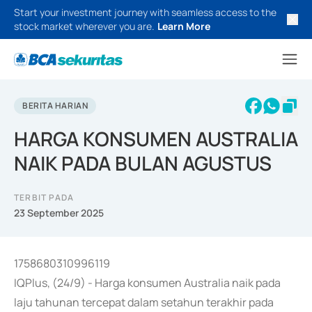
Start your investment journey with seamless access to the
stock market wherever you are.
Learn More
BERITA HARIAN
HARGA KONSUMEN AUSTRALIA
NAIK PADA BULAN AGUSTUS
TERBIT PADA
23 September 2025
1758680310996119
IQPlus, (24/9) - Harga konsumen Australia naik pada
laju tahunan tercepat dalam setahun terakhir pada