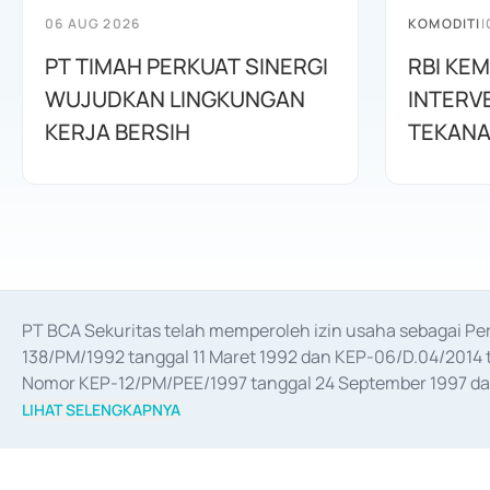
06 AUG 2026
KOMODITI
|
PT TIMAH PERKUAT SINERGI
RBI KE
WUJUDKAN LINGKUNGAN
INTERV
KERJA BERSIH
TEKANA
PT BCA Sekuritas telah memperoleh izin usaha sebagai P
138/PM/1992 tanggal 11 Maret 1992 dan KEP-06/D.04/2014 t
Nomor KEP-12/PM/PEE/1997 tanggal 24 September 1997 dan 
merger, akuisisi, divestasi, dan 
join venture
 berdasarkan su
LIHAT SELENGKAPNYA
dari Bank Indonesia antara lain sebagai Perantara Pelaksan
Bank Indonesia sebagai Lembaga Pendukung Penerbitan, Tr
tahun 2018.