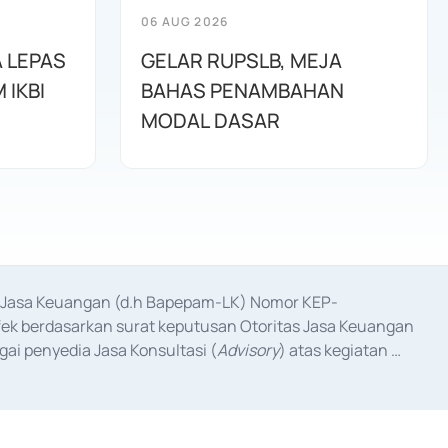
06 AUG 2026
 LEPAS
GELAR RUPSLB, MEJA
 IKBI
BAHAS PENAMBAHAN
MODAL DASAR
as Jasa Keuangan (d.h Bapepam-LK) Nomor KEP-
fek berdasarkan surat keputusan Otoritas Jasa Keuangan 
ai penyedia Jasa Konsultasi (
Advisory
) atas kegiatan 
anggal 3 Februari 2017, dan beberapa izin usaha lainnya 
iterbitkan pada tahun 2017 dan izin usaha lainnya dari 
at Berharga Komersial yang izinnya diterbitkan pada 