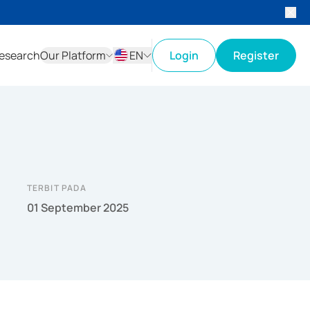
esearch
Our Platform
EN
Login
Register
ID
EN
TERBIT PADA
01 September 2025