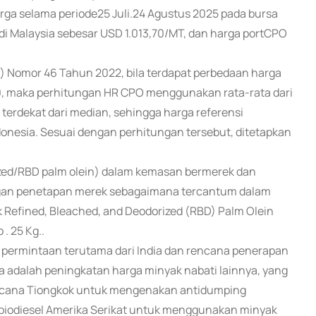
rga selama periode25 Juli.24 Agustus 2025 pada bursa
di Malaysia sebesar USD 1.013,70/MT, dan harga portCPO
 Nomor 46 Tahun 2022, bila terdapat perbedaan harga
 40, maka perhitungan HR CPO menggunakan rata-rata dari
erdekat dari median, sehingga harga referensi
donesia. Sesuai dengan perhitungan tersebut, ditetapkan
rized/RBD palm olein) dalam kemasan bermerek dan
ngan penetapan merek sebagaimana tercantum dalam
Refined, Bleached, and Deodorized (RBD) Palm Olein
. 25 Kg..
permintaan terutama dari India dan rencana penerapan
a adalah peningkatan harga minyak nabati lainnya, yang
 rencana Tiongkok untuk mengenakan antidumping
biodiesel Amerika Serikat untuk menggunakan minyak