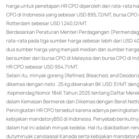
harga untuk penetapan HR CPO diperoleh dari rata-rata ha
CPO di Indonesia yang sebesar USD 895,72/MT, bursa CPO 
Rotterdam sebesar USD 1.240,12/MT.
Berdasarkan Peraturan Menteri Perdagangan (Permendag)
rata-rata pada tiga sumber harga sebesar lebih dari USD
dua sumber harga yang menjadi median dan sumber harga t
bersumber dari bursa CPO di Malaysia dan bursa CPO di In
HR CPO sebesar USD 954,71/MT.
Selain itu, minyak goreng (Refined, Bleached, and Deodo
dikemas dengan neto . 25 kg dikenakan BK USD 31/MT de
.Kepmendag Nomor 1846 Tahun 2025 tentang Daftar Merek 
dalam Kemasan Bermerek dan Dikemas dengan Berat Netto 
Peningkatan HR CPO tersebut karena adanya peningkatan 
kebijakan mandatoryB50 di Indonesia. Penyebab berikutny
dalam hal ini adalah minyak kedelai. Hal itu diakibatkan
dutyminyak canolaasal Kanada serta kebijakan mandatory