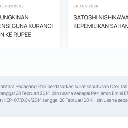
06 AUG 2026
06 AUG 2026
MUNGKINAN
SATOSHI NISHIKAWA
ENSI GUNA KURANGI
KEPEMILIKAN SAHAM
N KE RUPEE
erantara Pedagang Efek berdasarkan surat keputusan Otorit
anggal 28 Februari 2014, izin usaha sebagai Penjamin Emisi E
KEP-07/D.04/2014 tanggal 28 Februari 2014, izin usaha sebag
rat keputusan Otoritas Jasa Keuangan Nomor S-67/PM.21/2017 t
aan Transaksi Sertifikat Deposito di Pasar Uang yang izinnya d
ansaksi, serta Penatausahaan dan Penyelesaian Transaksi Sur