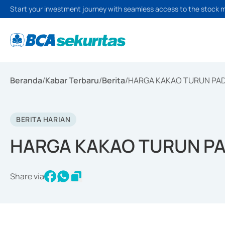
Start your investment journey with seamless access to the stock 
Beranda
/
Kabar Terbaru
/
Berita
/
HARGA KAKAO TURUN PAD
BERITA HARIAN
HARGA KAKAO TURUN PA
Share via