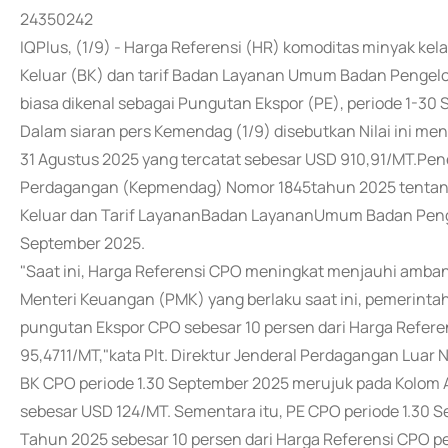
24350242
IQPlus, (1/9) - Harga Referensi (HR) komoditas minyak ke
Keluar (BK) dan tarif Badan Layanan Umum Badan Pengelo
biasa dikenal sebagai Pungutan Ekspor (PE), periode 1-30
Dalam siaran pers Kemendag (1/9) disebutkan Nilai ini men
31 Agustus 2025 yang tercatat sebesar USD 910,91/MT.Pen
Perdagangan (Kepmendag) Nomor 1845tahun 2025 tentang 
Keluar dan Tarif LayananBadan LayananUmum Badan Penge
September 2025.
"Saat ini, Harga Referensi CPO meningkat menjauhi amban
Menteri Keuangan (PMK) yang berlaku saat ini, pemerint
pungutan Ekspor CPO sebesar 10 persen dari Harga Refere
95,4711/MT,"kata Plt. Direktur Jenderal Perdagangan Lu
BK CPO periode 1.30 September 2025 merujuk pada Kolom
sebesar USD 124/MT. Sementara itu, PE CPO periode 1.30
Tahun 2025 sebesar 10 persen dari Harga Referensi CPO p