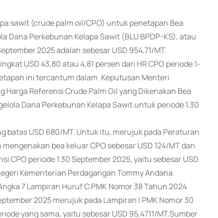
lapa sawit (crude palm oil/CPO) untuk penetapan Bea
la Dana Perkebunan Kelapa Sawit (BLU BPDP-KS), atau
 September 2025 adalah sebesar USD 954,71/MT.
ingkat USD 43,80 atau 4,81 persen dari HR CPO periode 1-
etapan ini tercantum dalam .Keputusan Menteri
Harga Referensi Crude Palm Oil yang Dikenakan Bea
lola Dana Perkebunan Kelapa Sawit.untuk periode 1.30
g batas USD 680/MT. Untuk itu, merujuk pada Peraturan
ah mengenakan bea keluar CPO sebesar USD 124/MT dan
nsi CPO periode 1.30 September 2025, yaitu sebesar USD
ar Negeri Kementerian Perdagangan Tommy Andana.
 Angka 7 Lampiran Huruf C PMK Nomor 38 Tahun 2024
 September 2025 merujuk pada Lampiran I PMK Nomor 30
eriode yang sama, yaitu sebesar USD 95,4711/MT.Sumber