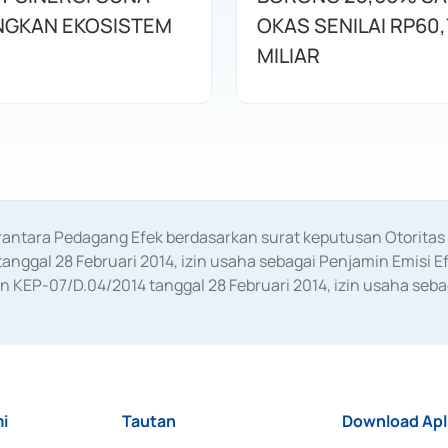
GKAN EKOSISTEM
OKAS SENILAI RP60,
MILIAR
erantara Pedagang Efek berdasarkan surat keputusan Otorit
anggal 28 Februari 2014, izin usaha sebagai Penjamin Emisi E
KEP-07/D.04/2014 tanggal 28 Februari 2014, izin usaha sebag
rat keputusan Otoritas Jasa Keuangan Nomor S-67/PM.21/2017 t
aan Transaksi Sertifikat Deposito di Pasar Uang yang izinnya d
ansaksi, serta Penatausahaan dan Penyelesaian Transaksi Sur
i
Tautan
Download Apl