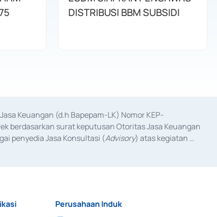
75
DISTRIBUSI BBM SUBSIDI
as Jasa Keuangan (d.h Bapepam-LK) Nomor KEP-
fek berdasarkan surat keputusan Otoritas Jasa Keuangan 
ai penyedia Jasa Konsultasi (
Advisory
) atas kegiatan 
anggal 3 Februari 2017, dan beberapa izin usaha lainnya 
iterbitkan pada tahun 2017 dan izin usaha lainnya dari 
at Berharga Komersial yang izinnya diterbitkan pada 
ikasi
Perusahaan Induk