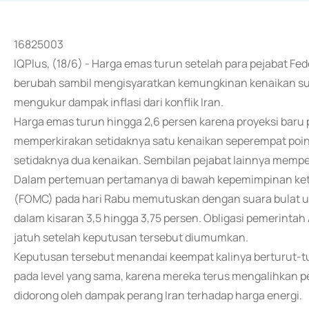
16825003
IQPlus, (18/6) - Harga emas turun setelah para pejabat F
berubah sambil mengisyaratkan kemungkinan kenaikan suku
mengukur dampak inflasi dari konflik Iran.
Harga emas turun hingga 2,6 persen karena proyeksi baru
memperkirakan setidaknya satu kenaikan seperempat poin
setidaknya dua kenaikan. Sembilan pejabat lainnya mempe
Dalam pertemuan pertamanya di bawah kepemimpinan ketu
(FOMC) pada hari Rabu memutuskan dengan suara bulat 
dalam kisaran 3,5 hingga 3,75 persen. Obligasi pemerint
jatuh setelah keputusan tersebut diumumkan.
Keputusan tersebut menandai keempat kalinya berturut-t
pada level yang sama, karena mereka terus mengalihkan per
didorong oleh dampak perang Iran terhadap harga energi.