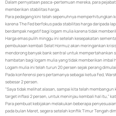
Dalam pernyataan pasca-pertemuan mereka, para pejabat m
memberikan stabilitas harga.
Para pedagang kini telah sepenuhnya memperhitungkan 
karena The Fed berfokus pada stabilitas harga daripada la
berdampak negatif bagi logam mulia karena tidak member
Harga emas pulih minggu ini setelah kesepakatan sement
pembukaan kembali Selat Hormuz akan meringankan krisis 
mendorong banyak bank sentral untuk mempertahankan 
hambatan bagi logam mulia yang tidak memberikan imbal h
Logam mulia ini telah turun 20 persen sejak perang dimulai
Pada konferensi pers pertamanya sebagai ketua Fed, Warsh
sebesar 2 persen.
"Saya tidak melihat alasan, sampai kita telah membangu
target inflasi 2 persen, untuk meninjau kembali hal itu," ka
Para pembuat kebijakan melakukan beberapa penyesuaian
pada bulan Maret, segera setelah konflik Timur Tengah dim