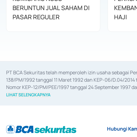
BERUNTUN JUAL SAHAM DI
KEMBAN
PASAR REGULER
HAJI
PT BCA Sekuritas telah memperoleh izin usaha sebagai P
138/PM/1992 tanggal 11 Maret 1992 dan KEP-06/D.04/2014 t
Nomor KEP-12/PM/PEE/1997 tanggal 24 September 1997 dan 
merger, akuisisi, divestasi, dan 
join venture
 berdasarkan su
LIHAT SELENGKAPNYA
dari Bank Indonesia antara lain sebagai Perantara Pelaksan
Bank Indonesia sebagai Lembaga Pendukung Penerbitan, Tr
tahun 2018.
Hubungi Kam