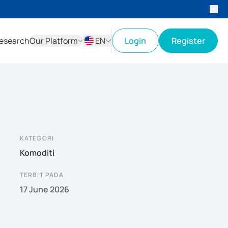
esearch
Our Platform
EN
Login
Register
ID
EN
KATEGORI
Komoditi
TERBIT PADA
17 June 2026