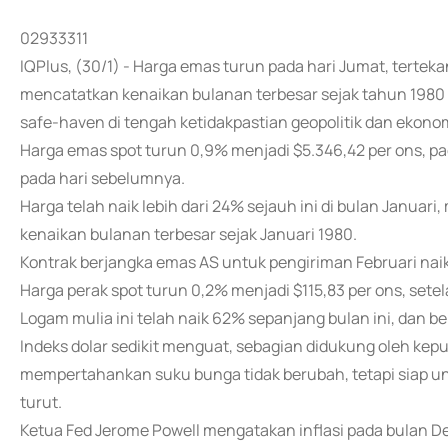
02933311
IQPlus, (30/1) - Harga emas turun pada hari Jumat, terteka
mencatatkan kenaikan bulanan terbesar sejak tahun 198
safe-haven di tengah ketidakpastian geopolitik dan ekonom
Harga emas spot turun 0,9% menjadi $5.346,42 per ons, pa
pada hari sebelumnya.
Harga telah naik lebih dari 24% sejauh ini di bulan Janua
kenaikan bulanan terbesar sejak Januari 1980.
Kontrak berjangka emas AS untuk pengiriman Februari naik
Harga perak spot turun 0,2% menjadi $115,83 per ons, setel
Logam mulia ini telah naik 62% sepanjang bulan ini, dan ber
Indeks dolar sedikit menguat, sebagian didukung oleh kep
mempertahankan suku bunga tidak berubah, tetapi siap 
turut.
Ketua Fed Jerome Powell mengatakan inflasi pada bulan D