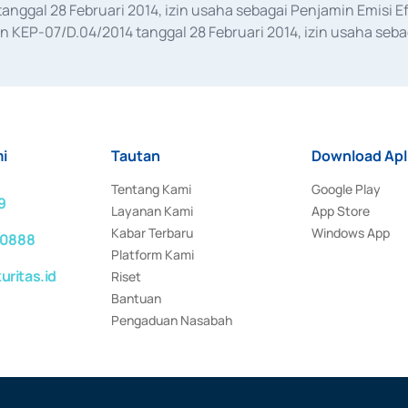
anggal 28 Februari 2014, izin usaha sebagai Penjamin Emisi E
KEP-07/D.04/2014 tanggal 28 Februari 2014, izin usaha sebag
rat keputusan Otoritas Jasa Keuangan Nomor S-67/PM.21/2017 t
aan Transaksi Sertifikat Deposito di Pasar Uang yang izinnya d
ansaksi, serta Penatausahaan dan Penyelesaian Transaksi Sur
i
Tautan
Download Apl
Tentang Kami
Google Play
9
Layanan Kami
App Store
Kabar Terbaru
Windows App
 0888
Platform Kami
ritas.id
Riset
Bantuan
Pengaduan Nasabah