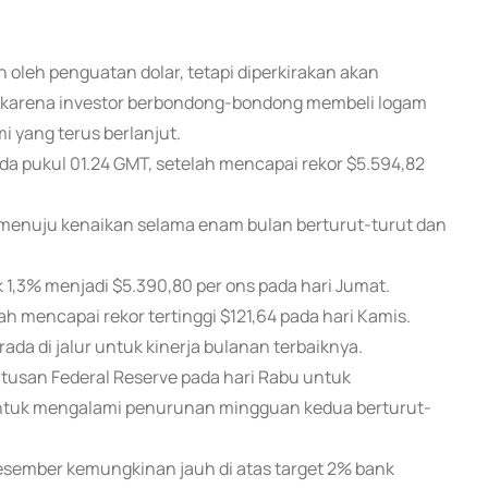
n oleh penguatan dolar, tetapi diperkirakan akan
0 karena investor berbondong-bondong membeli logam
i yang terus berlanjut.
da pukul 01.24 GMT, setelah mencapai rekor $5.594,82
ri, menuju kenaikan selama enam bulan berturut-turut dan
 1,3% menjadi $5.390,80 per ons pada hari Jumat.
ah mencapai rekor tertinggi $121,64 pada hari Kamis.
ada di jalur untuk kinerja bulanan terbaiknya.
utusan Federal Reserve pada hari Rabu untuk
untuk mengalami penurunan mingguan kedua berturut-
esember kemungkinan jauh di atas target 2% bank