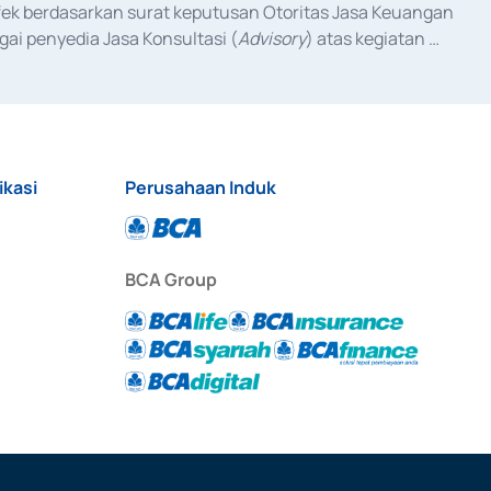
fek berdasarkan surat keputusan Otoritas Jasa Keuangan 
ai penyedia Jasa Konsultasi (
Advisory
) atas kegiatan 
anggal 3 Februari 2017, dan beberapa izin usaha lainnya 
iterbitkan pada tahun 2017 dan izin usaha lainnya dari 
at Berharga Komersial yang izinnya diterbitkan pada 
ikasi
Perusahaan Induk
BCA Group