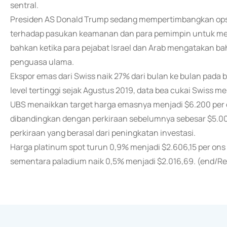
sentral.
Presiden AS Donald Trump sedang mempertimbangkan opsi
terhadap pasukan keamanan dan para pemimpin untuk men
bahkan ketika para pejabat Israel dan Arab mengatakan b
penguasa ulama.
Ekspor emas dari Swiss naik 27% dari bulan ke bulan pada
level tertinggi sejak Agustus 2019, data bea cukai Swiss 
UBS menaikkan target harga emasnya menjadi $6.200 per 
dibandingkan dengan perkiraan sebelumnya sebesar $5.000
perkiraan yang berasal dari peningkatan investasi.
Harga platinum spot turun 0,9% menjadi $2.606,15 per ons 
sementara paladium naik 0,5% menjadi $2.016,69. (end/Re