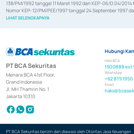
138/PM/1992 tanggal 11 Maret 1992 dan KEP-06/D.04/2014 t
Nomor KEP-12/PM/PEE/1997 tanggal 24 September 1997 dan 
merger, akuisisi, divestasi, dan 
join venture
 berdasarkan su
LIHAT SELENGKAPNYA
dari Bank Indonesia antara lain sebagai Perantara Pelaksan
Bank Indonesia sebagai Lembaga Pendukung Penerbitan, Tr
tahun 2018.
Hubungi Kam
Halo BCA
PT BCA Sekuritas
1500888 ext 
WhatsApp
Menara BCA 41st Floor,
+62 819 1950
Grand Indonesia
Email
Jl. MH Thamrin No. 1
halo@bcaseku
Jakarta 10310
PT BCA Sekuritas berizin dan diawasi oleh Otoritas Jasa Keuangan