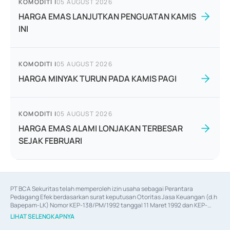
KOMODITI
|
05 AUGUST 2026
HARGA EMAS LANJUTKAN PENGUATAN KAMIS
INI
KOMODITI
|
05 AUGUST 2026
HARGA MINYAK TURUN PADA KAMIS PAGI
KOMODITI
|
05 AUGUST 2026
HARGA EMAS ALAMI LONJAKAN TERBESAR
SEJAK FEBRUARI
PT BCA Sekuritas telah memperoleh izin usaha sebagai Perantara 
Pedagang Efek berdasarkan surat keputusan Otoritas Jasa Keuangan (d.h 
Bapepam-LK) Nomor KEP-138/PM/1992 tanggal 11 Maret 1992 dan KEP-
06/D.04/2014 tanggal 28 Februari 2014, izin usaha sebagai Penjamin Emisi 
LIHAT SELENGKAPNYA
Efek berdasarkan surat keputusan Otoritas Jasa Keuangan Nomor KEP-
12/PM/PEE/1997 tanggal 24 September 1997 dan KEP-07/D.04/2014 