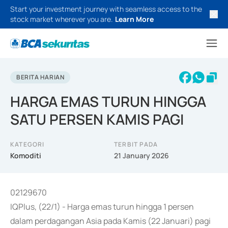
Start your investment journey with seamless access to the
stock market wherever you are.
Learn More
BERITA HARIAN
HARGA EMAS TURUN HINGGA
SATU PERSEN KAMIS PAGI
KATEGORI
TERBIT PADA
Komoditi
21 January 2026
02129670
IQPlus, (22/1) - Harga emas turun hingga 1 persen
dalam perdagangan Asia pada Kamis (22 Januari) pagi