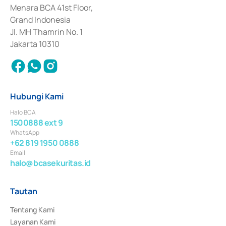
Penerbitan, Transaksi, serta Penatausahaan dan Penyelesaian Transaksi 
Menara BCA 41st Floor,
Surat Berharga Komersial yang izinnya diterbitkan pada tahun 2018.
Grand Indonesia
Jl. MH Thamrin No. 1
Jakarta 10310
Hubungi Kami
Halo BCA
1500888 ext 9
WhatsApp
+62 819 1950 0888
Email
halo@bcasekuritas.id
Tautan
Tentang Kami
Layanan Kami