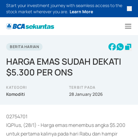
Start your investment journey with seamless access to the
stock market wherever you are.
Learn More
BERITA HARIAN
HARGA EMAS SUDAH DEKATI
$5.300 PER ONS
KATEGORI
TERBIT PADA
Komoditi
28 January 2026
02754701
IQPlus, (28/1) - Harga emas menembus angka $5.200
untuk pertama kalinya pada hari Rabu dan hampir