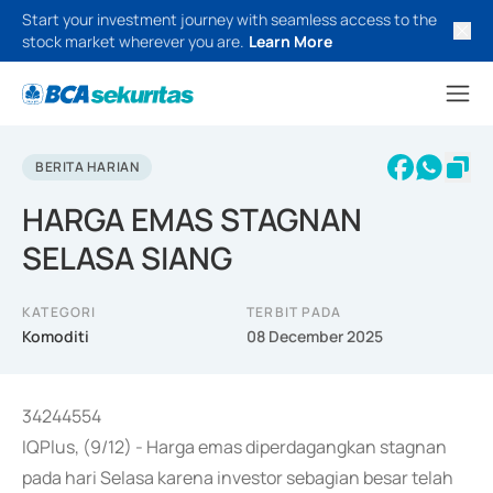
Start your investment journey with seamless access to the
stock market wherever you are.
Learn More
BERITA HARIAN
HARGA EMAS STAGNAN
SELASA SIANG
KATEGORI
TERBIT PADA
Komoditi
08 December 2025
34244554
IQPlus, (9/12) - Harga emas diperdagangkan stagnan
pada hari Selasa karena investor sebagian besar telah