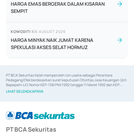
HARGA EMAS BERGERAK DALAM KISARAN
SEMPIT
KOMODITI
|
06 AUGUST 2026
HARGA MINYAK NAIK JUMAT KARENA
SPEKULASI AKSES SELAT HORMUZ
PT BCA Sekuritas telah memperoleh izin usaha sebagai Perantara 
Pedagang Efek berdasarkan surat keputusan Otoritas Jasa Keuangan (d.h 
Bapepam-LK) Nomor KEP-138/PM/1992 tanggal 11 Maret 1992 dan KEP-
06/D.04/2014 tanggal 28 Februari 2014, izin usaha sebagai Penjamin Emisi 
LIHAT SELENGKAPNYA
Efek berdasarkan surat keputusan Otoritas Jasa Keuangan Nomor KEP-
12/PM/PEE/1997 tanggal 24 September 1997 dan KEP-07/D.04/2014 
tanggal 28 Februari 2014, izin usaha sebagai penyedia Jasa Konsultasi 
(
Advisory
) atas kegiatan merger, akuisisi, divestasi, dan 
join venture
berdasarkan surat keputusan Otoritas Jasa Keuangan Nomor S-
67/PM.21/2017 tanggal 3 Februari 2017, dan beberapa izin usaha lainnya 
dari Bank Indonesia antara lain sebagai Perantara Pelaksanaan Transaksi 
PT BCA Sekuritas
Sertifikat Deposito di Pasar Uang yang izinnya diterbitkan pada tahun 2017 
dan izin usaha lainnya dari Bank Indonesia sebagai Lembaga Pendukung 