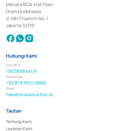
Penerbitan, Transaksi, serta Penatausahaan dan Penyelesaian Transaksi 
Menara BCA 41st Floor,
Surat Berharga Komersial yang izinnya diterbitkan pada tahun 2018.
Grand Indonesia
Jl. MH Thamrin No. 1
Jakarta 10310
Hubungi Kami
Halo BCA
1500888 ext 9
WhatsApp
+62 819 1950 0888
Email
halo@bcasekuritas.id
Tautan
Tentang Kami
Layanan Kami