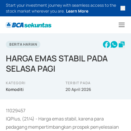
Start your investment journey with seamless access to the
stock market wherever you are.
Learn More
BERITA HARIAN
HARGA EMAS STABIL PADA
SELASA PAGI
KATEGORI
TERBIT PADA
Komoditi
20 April 2026
11029457
IQPlus, (21/4) - Harga emas stabil, karena para
pedagang mempertimbangkan prospek penyelesaian