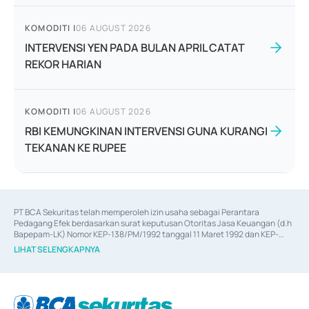
KOMODITI
|
06 AUGUST 2026
INTERVENSI YEN PADA BULAN APRIL CATAT
REKOR HARIAN
KOMODITI
|
06 AUGUST 2026
RBI KEMUNGKINAN INTERVENSI GUNA KURANGI
TEKANAN KE RUPEE
PT BCA Sekuritas telah memperoleh izin usaha sebagai Perantara 
Pedagang Efek berdasarkan surat keputusan Otoritas Jasa Keuangan (d.h 
Bapepam-LK) Nomor KEP-138/PM/1992 tanggal 11 Maret 1992 dan KEP-
06/D.04/2014 tanggal 28 Februari 2014, izin usaha sebagai Penjamin Emisi 
LIHAT SELENGKAPNYA
Efek berdasarkan surat keputusan Otoritas Jasa Keuangan Nomor KEP-
12/PM/PEE/1997 tanggal 24 September 1997 dan KEP-07/D.04/2014 
tanggal 28 Februari 2014, izin usaha sebagai penyedia Jasa Konsultasi 
(
Advisory
) atas kegiatan merger, akuisisi, divestasi, dan 
join venture
berdasarkan surat keputusan Otoritas Jasa Keuangan Nomor S-