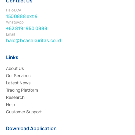
Contact Us
Halo BCA
1500888 ext 9
WhatsApp
+62 819 1950 0888
Email
halo@bcasekuritas.co.id
Links
About Us
Our Services
Latest News
Trading Platform
Research
Help
Customer Support
Download Application