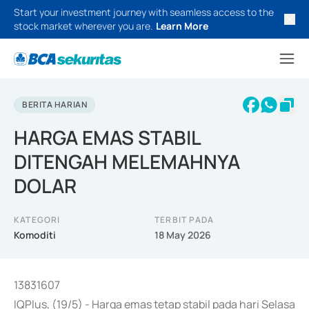
Start your investment journey with seamless access to the
stock market wherever you are.
Learn More
BERITA HARIAN
HARGA EMAS STABIL
DITENGAH MELEMAHNYA
DOLAR
KATEGORI
TERBIT PADA
Komoditi
18 May 2026
13831607
IQPlus, (19/5) - Harga emas tetap stabil pada hari Selasa