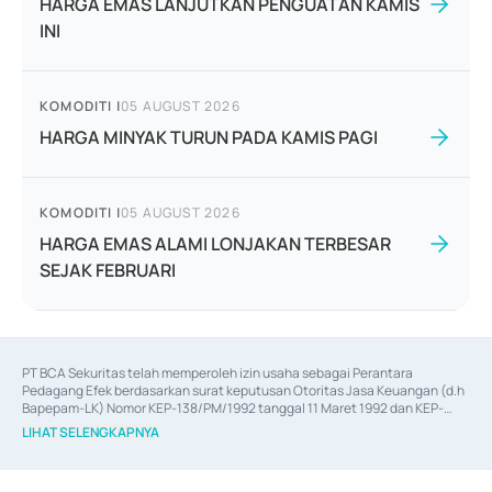
HARGA EMAS LANJUTKAN PENGUATAN KAMIS
INI
KOMODITI
|
05 AUGUST 2026
HARGA MINYAK TURUN PADA KAMIS PAGI
KOMODITI
|
05 AUGUST 2026
HARGA EMAS ALAMI LONJAKAN TERBESAR
SEJAK FEBRUARI
PT BCA Sekuritas telah memperoleh izin usaha sebagai Perantara 
Pedagang Efek berdasarkan surat keputusan Otoritas Jasa Keuangan (d.h 
Bapepam-LK) Nomor KEP-138/PM/1992 tanggal 11 Maret 1992 dan KEP-
06/D.04/2014 tanggal 28 Februari 2014, izin usaha sebagai Penjamin Emisi 
LIHAT SELENGKAPNYA
Efek berdasarkan surat keputusan Otoritas Jasa Keuangan Nomor KEP-
12/PM/PEE/1997 tanggal 24 September 1997 dan KEP-07/D.04/2014 
tanggal 28 Februari 2014, izin usaha sebagai penyedia Jasa Konsultasi 