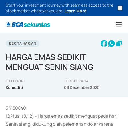
Start your investment journey with seamless access to the
stock market wherever you are.
Learn More
BERITA HARIAN
HARGA EMAS SEDIKIT
MENGUAT SENIN SIANG
KATEGORI
TERBIT PADA
Komoditi
08 December 2025
34150840
IQPlus, (8/12) - Harga emas sedikit menguat pada hari
Senin siang, didukung oleh pelemahan dolar karena