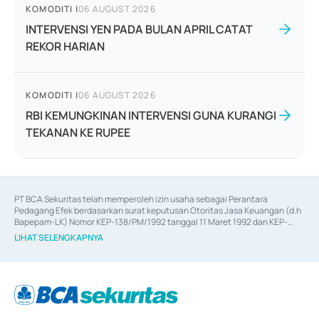
KOMODITI
|
06 AUGUST 2026
INTERVENSI YEN PADA BULAN APRIL CATAT
REKOR HARIAN
KOMODITI
|
06 AUGUST 2026
RBI KEMUNGKINAN INTERVENSI GUNA KURANGI
TEKANAN KE RUPEE
PT BCA Sekuritas telah memperoleh izin usaha sebagai Perantara 
Pedagang Efek berdasarkan surat keputusan Otoritas Jasa Keuangan (d.h 
Bapepam-LK) Nomor KEP-138/PM/1992 tanggal 11 Maret 1992 dan KEP-
06/D.04/2014 tanggal 28 Februari 2014, izin usaha sebagai Penjamin Emisi 
LIHAT SELENGKAPNYA
Efek berdasarkan surat keputusan Otoritas Jasa Keuangan Nomor KEP-
12/PM/PEE/1997 tanggal 24 September 1997 dan KEP-07/D.04/2014 
tanggal 28 Februari 2014, izin usaha sebagai penyedia Jasa Konsultasi 
(
Advisory
) atas kegiatan merger, akuisisi, divestasi, dan 
join venture
berdasarkan surat keputusan Otoritas Jasa Keuangan Nomor S-
67/PM.21/2017 tanggal 3 Februari 2017, dan beberapa izin usaha lainnya 
dari Bank Indonesia antara lain sebagai Perantara Pelaksanaan Transaksi 