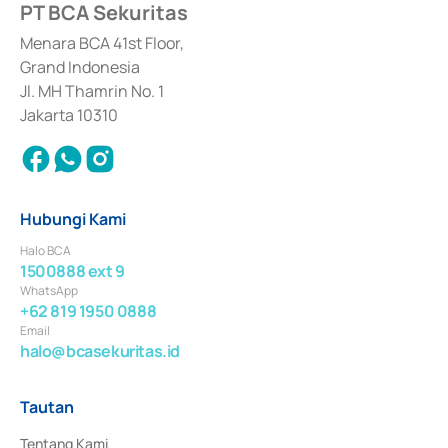
PT BCA Sekuritas
Sertifikat Deposito di Pasar Uang yang izinnya diterbitkan pada tahun 2017 
dan izin usaha lainnya dari Bank Indonesia sebagai Lembaga Pendukung 
Penerbitan, Transaksi, serta Penatausahaan dan Penyelesaian Transaksi 
Menara BCA 41st Floor,
Surat Berharga Komersial yang izinnya diterbitkan pada tahun 2018.
Grand Indonesia
Jl. MH Thamrin No. 1
Jakarta 10310
Hubungi Kami
Halo BCA
1500888 ext 9
WhatsApp
+62 819 1950 0888
Email
halo@bcasekuritas.id
Tautan
Tentang Kami