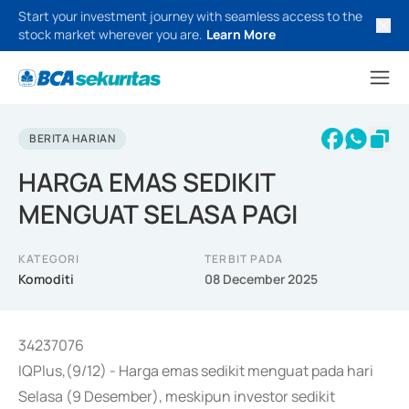
Start your investment journey with seamless access to the
stock market wherever you are.
Learn More
BERITA HARIAN
HARGA EMAS SEDIKIT
MENGUAT SELASA PAGI
KATEGORI
TERBIT PADA
Komoditi
08 December 2025
34237076
IQPlus,(9/12) - Harga emas sedikit menguat pada hari
Selasa (9 Desember), meskipun investor sedikit