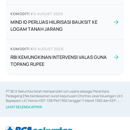
KOMODITI
|
10 AUGUST 2026
MIND ID PERLUAS HILIRISASI BAUKSIT KE
LOGAM TANAH JARANG
KOMODITI
|
09 AUGUST 2026
RBI KEMUNGKINAN INTERVENSI VALAS GUNA
TOPANG RUPEE
PT BCA Sekuritas telah memperoleh izin usaha sebagai Perantara 
Pedagang Efek berdasarkan surat keputusan Otoritas Jasa Keuangan (d.h 
Bapepam-LK) Nomor KEP-138/PM/1992 tanggal 11 Maret 1992 dan KEP-
06/D.04/2014 tanggal 28 Februari 2014, izin usaha sebagai Penjamin Emisi 
LIHAT SELENGKAPNYA
Efek berdasarkan surat keputusan Otoritas Jasa Keuangan Nomor KEP-
12/PM/PEE/1997 tanggal 24 September 1997 dan KEP-07/D.04/2014 
tanggal 28 Februari 2014, izin usaha sebagai penyedia Jasa Konsultasi 
(
Advisory
) atas kegiatan merger, akuisisi, divestasi, dan 
join venture
berdasarkan surat keputusan Otoritas Jasa Keuangan Nomor S-