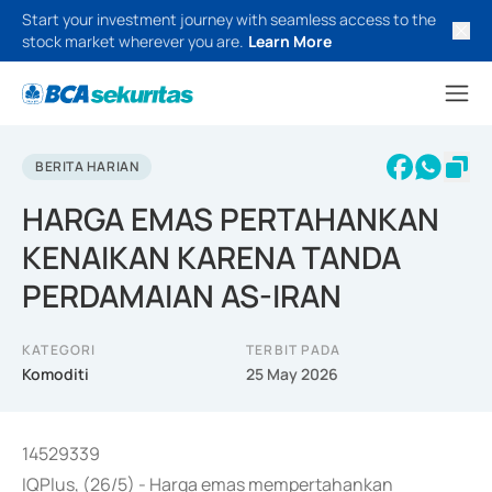
Start your investment journey with seamless access to the
stock market wherever you are.
Learn More
BERITA HARIAN
HARGA EMAS PERTAHANKAN
KENAIKAN KARENA TANDA
PERDAMAIAN AS-IRAN
KATEGORI
TERBIT PADA
Komoditi
25 May 2026
14529339
IQPlus, (26/5) - Harga emas mempertahankan