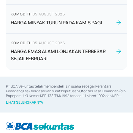
KOMODITI
|
05 AUGUST 2026
HARGA MINYAK TURUN PADA KAMIS PAGI
KOMODITI
|
05 AUGUST 2026
HARGA EMAS ALAMI LONJAKAN TERBESAR
SEJAK FEBRUARI
PT BCA Sekuritas telah memperoleh izin usaha sebagai Perantara 
Pedagang Efek berdasarkan surat keputusan Otoritas Jasa Keuangan (d.h 
Bapepam-LK) Nomor KEP-138/PM/1992 tanggal 11 Maret 1992 dan KEP-
06/D.04/2014 tanggal 28 Februari 2014, izin usaha sebagai Penjamin Emisi 
LIHAT SELENGKAPNYA
Efek berdasarkan surat keputusan Otoritas Jasa Keuangan Nomor KEP-
12/PM/PEE/1997 tanggal 24 September 1997 dan KEP-07/D.04/2014 
tanggal 28 Februari 2014, izin usaha sebagai penyedia Jasa Konsultasi 
(
Advisory
) atas kegiatan merger, akuisisi, divestasi, dan 
join venture
berdasarkan surat keputusan Otoritas Jasa Keuangan Nomor S-
67/PM.21/2017 tanggal 3 Februari 2017, dan beberapa izin usaha lainnya 