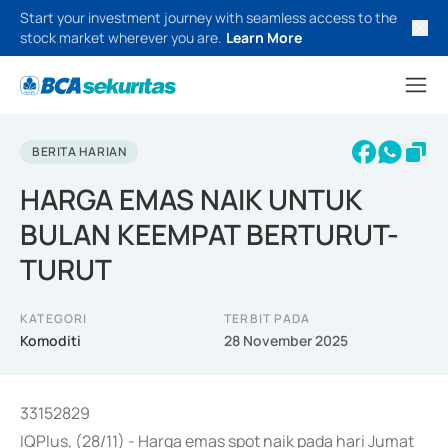
Start your investment journey with seamless access to the
stock market wherever you are.
Learn More
BERITA HARIAN
HARGA EMAS NAIK UNTUK
BULAN KEEMPAT BERTURUT-
TURUT
KATEGORI
TERBIT PADA
Komoditi
28 November 2025
33152829
IQPlus, (28/11) - Harga emas spot naik pada hari Jumat