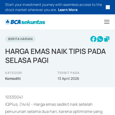
Start your investment journey with seamless access to the
stock market wherever you are.
Learn More
BERITA HARIAN
HARGA EMAS NAIK TIPIS PADA
SELASA PAGI
KATEGORI
TERBIT PADA
Komoditi
13 April 2026
10330041
IQPlus, (14/4) - Harga emas sedikit naik setelah
penurunan selama dua hari, karena optimisme yang