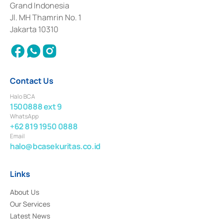
Grand Indonesia
2017 and other business licenses from Bank Indonesia as a Supporting
Institution for the Issuance, Transaction, and Administration and
Jl. MH Thamrin No. 1
Settlement of Commercial Paper Transactions whose license was issued in
Jakarta 10310
2018.
Contact Us
Halo BCA
1500888 ext 9
WhatsApp
+62 819 1950 0888
Email
halo@bcasekuritas.co.id
Links
About Us
Our Services
Latest News