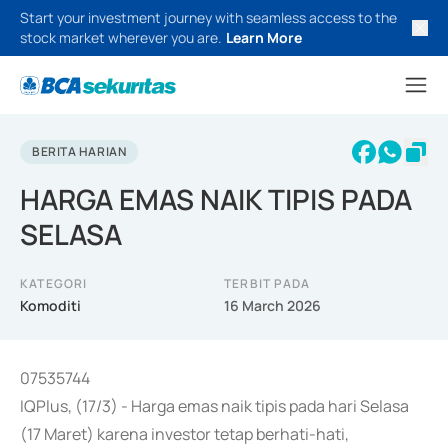
Start your investment journey with seamless access to the
stock market wherever you are.
Learn More
BERITA HARIAN
HARGA EMAS NAIK TIPIS PADA
SELASA
KATEGORI
TERBIT PADA
Komoditi
16 March 2026
07535744
IQPlus, (17/3) - Harga emas naik tipis pada hari Selasa
(17 Maret) karena investor tetap berhati-hati,