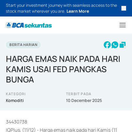
Start your investment journey with seamless access to the
stock market wherever you are.
Learn More
BERITA HARIAN
HARGA EMAS NAIK PADA HARI
KAMIS USAI FED PANGKAS
BUNGA
KATEGORI
TERBIT PADA
Komoditi
10 December 2025
34430738
IQPlus, (11/12) - Harga emas naik pada hari Kamis (11