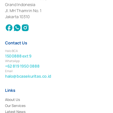
Deposit Transactions in the Money Market whose license was issued in
Grand Indonesia
2017 and other business licenses from Bank Indonesia as a Supporting
Institution for the Issuance, Transaction, and Administration and
Jl. MH Thamrin No. 1
Settlement of Commercial Paper Transactions whose license was issued in
Jakarta 10310
2018.
Contact Us
Halo BCA
1500888 ext 9
WhatsApp
+62 819 1950 0888
Email
halo@bcasekuritas.co.id
Links
About Us
Our Services
Latest News