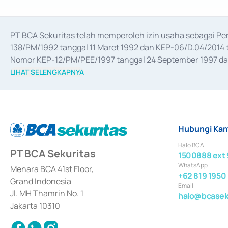
PT BCA Sekuritas telah memperoleh izin usaha sebagai P
138/PM/1992 tanggal 11 Maret 1992 dan KEP-06/D.04/2014 t
Nomor KEP-12/PM/PEE/1997 tanggal 24 September 1997 dan 
merger, akuisisi, divestasi, dan 
join venture
 berdasarkan su
LIHAT SELENGKAPNYA
dari Bank Indonesia antara lain sebagai Perantara Pelaksan
Bank Indonesia sebagai Lembaga Pendukung Penerbitan, Tr
tahun 2018.
Hubungi Kam
Halo BCA
PT BCA Sekuritas
1500888 ext 
WhatsApp
Menara BCA 41st Floor,
+62 819 1950
Grand Indonesia
Email
Jl. MH Thamrin No. 1
halo@bcaseku
Jakarta 10310