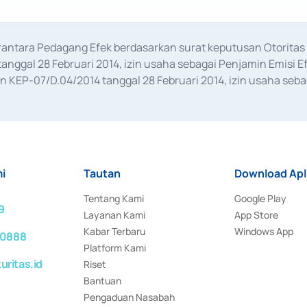
erantara Pedagang Efek berdasarkan surat keputusan Otorit
anggal 28 Februari 2014, izin usaha sebagai Penjamin Emisi E
KEP-07/D.04/2014 tanggal 28 Februari 2014, izin usaha sebag
rat keputusan Otoritas Jasa Keuangan Nomor S-67/PM.21/2017 t
aan Transaksi Sertifikat Deposito di Pasar Uang yang izinnya d
ansaksi, serta Penatausahaan dan Penyelesaian Transaksi Sur
i
Tautan
Download Apl
Tentang Kami
Google Play
9
Layanan Kami
App Store
Kabar Terbaru
Windows App
 0888
Platform Kami
ritas.id
Riset
Bantuan
Pengaduan Nasabah