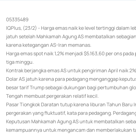
05335489
IQPlus, (23/2) - Harga emas naik ke level tertinggi dalam le
jatuh setelah Mahkamah Agung AS membatalkan sebagian b
karena ketegangan AS-Iran memanas.
Harga emas spot naik 1,2% menjadi $5.163,60 per ons pada p
tiga minggu.
Kontrak berjangka emas AS untuk pengiriman April naik 2%
Dolar AS jatuh karena para pedagang menganggap kepu
besar tarif Trump sebagai dukungan bagi pertumbuhan glob
Tengah membuat pergerakan relatif kecil.
Pasar Tiongkok Daratan tutup karena liburan Tahun Baru 
pergerakan yang fluktuatif, kata para pedagang. Perdagang
Keputusan Mahkamah Agung AS untuk membatalkan sebagi
kemampuannya untuk mengancam dan memberlakukan tarif d