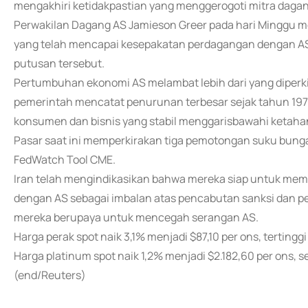
mengakhiri ketidakpastian yang menggerogoti mitra daga
Perwakilan Dagang AS Jamieson Greer pada hari Minggu m
yang telah mencapai kesepakatan perdagangan dengan AS t
putusan tersebut.
Pertumbuhan ekonomi AS melambat lebih dari yang diperk
pemerintah mencatat penurunan terbesar sejak tahun 1972
konsumen dan bisnis yang stabil menggarisbawahi ketah
Pasar saat ini memperkirakan tiga pemotongan suku bunga 
FedWatch Tool CME.
Iran telah mengindikasikan bahwa mereka siap untuk mem
dengan AS sebagai imbalan atas pencabutan sanksi dan 
mereka berupaya untuk mencegah serangan AS.
Harga perak spot naik 3,1% menjadi $87,10 per ons, tertingg
Harga platinum spot naik 1,2% menjadi $2.182,60 per ons, 
(end/Reuters)