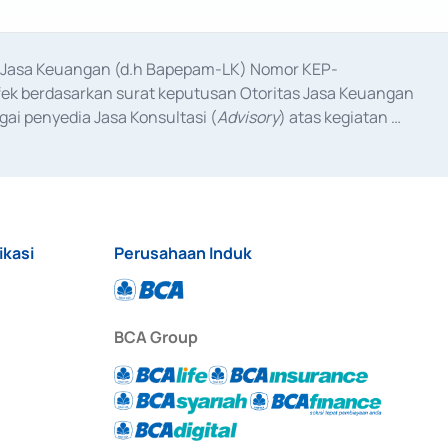
as Jasa Keuangan (d.h Bapepam-LK) Nomor KEP-
fek berdasarkan surat keputusan Otoritas Jasa Keuangan 
ai penyedia Jasa Konsultasi (
Advisory
) atas kegiatan 
anggal 3 Februari 2017, dan beberapa izin usaha lainnya 
iterbitkan pada tahun 2017 dan izin usaha lainnya dari 
at Berharga Komersial yang izinnya diterbitkan pada 
ikasi
Perusahaan Induk
BCA Group