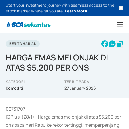
Start your investment journey with seamless access to the
stock market wherever you are.
Learn More
BERITA HARIAN
HARGA EMAS MELONJAK DI
ATAS $5.200 PER ONS
KATEGORI
TERBIT PADA
Komoditi
27 January 2026
02731707
IQPlus, (28/1) - Harga emas melonjak di atas $5.200 per
ons pada hari Rabu ke rekor tertinggi, memperpanjang