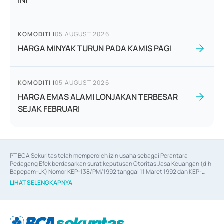
INI
KOMODITI
|
05 AUGUST 2026
HARGA MINYAK TURUN PADA KAMIS PAGI
KOMODITI
|
05 AUGUST 2026
HARGA EMAS ALAMI LONJAKAN TERBESAR
SEJAK FEBRUARI
PT BCA Sekuritas telah memperoleh izin usaha sebagai Perantara 
Pedagang Efek berdasarkan surat keputusan Otoritas Jasa Keuangan (d.h 
Bapepam-LK) Nomor KEP-138/PM/1992 tanggal 11 Maret 1992 dan KEP-
06/D.04/2014 tanggal 28 Februari 2014, izin usaha sebagai Penjamin Emisi 
LIHAT SELENGKAPNYA
Efek berdasarkan surat keputusan Otoritas Jasa Keuangan Nomor KEP-
12/PM/PEE/1997 tanggal 24 September 1997 dan KEP-07/D.04/2014 
tanggal 28 Februari 2014, izin usaha sebagai penyedia Jasa Konsultasi 
(
Advisory
) atas kegiatan merger, akuisisi, divestasi, dan 
join venture
berdasarkan surat keputusan Otoritas Jasa Keuangan Nomor S-