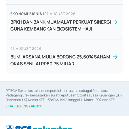
EKONOMI BISNIS
|
07 AUGUST 2026
BPKH DAN BANK MUAMALAT PERKUAT SINERGI
GUNA KEMBANGKAN EKOSISTEM HAJI
07 AUGUST 2026
BUMI ARSANA MULIA BORONG 25,60% SAHAM
OKAS SENILAI RP60,75 MILIAR
PT BCA Sekuritas telah memperoleh izin usaha sebagai Perantara 
Pedagang Efek berdasarkan surat keputusan Otoritas Jasa Keuangan (d.h 
Bapepam-LK) Nomor KEP-138/PM/1992 tanggal 11 Maret 1992 dan KEP-
06/D.04/2014 tanggal 28 Februari 2014, izin usaha sebagai Penjamin Emisi 
LIHAT SELENGKAPNYA
Efek berdasarkan surat keputusan Otoritas Jasa Keuangan Nomor KEP-
12/PM/PEE/1997 tanggal 24 September 1997 dan KEP-07/D.04/2014 
tanggal 28 Februari 2014, izin usaha sebagai penyedia Jasa Konsultasi 
(
Advisory
) atas kegiatan merger, akuisisi, divestasi, dan 
join venture
berdasarkan surat keputusan Otoritas Jasa Keuangan Nomor S-