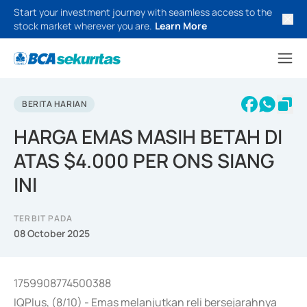
Start your investment journey with seamless access to the
stock market wherever you are.
Learn More
BERITA HARIAN
HARGA EMAS MASIH BETAH DI
ATAS $4.000 PER ONS SIANG
INI
TERBIT PADA
08 October 2025
1759908774500388
IQPlus, (8/10) - Emas melanjutkan reli bersejarahnya