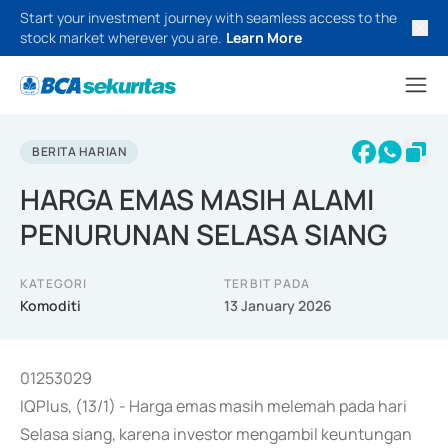
Start your investment journey with seamless access to the
stock market wherever you are.
Learn More
BERITA HARIAN
HARGA EMAS MASIH ALAMI
PENURUNAN SELASA SIANG
KATEGORI
TERBIT PADA
Komoditi
13 January 2026
01253029
IQPlus, (13/1) - Harga emas masih melemah pada hari
Selasa siang, karena investor mengambil keuntungan