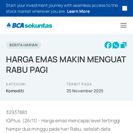
Start your investment journey with seamless access to the
stock market wherever you are.
Learn More
BERITA HARIAN
HARGA EMAS MAKIN MENGUAT
RABU PAGI
KATEGORI
TERBIT PADA
Komoditi
25 November 2025
32937883
IQPlus, (26/11) - Harga emas mencapai level tertinggi
hampir dua minggu pada hari Rabu, setelah data