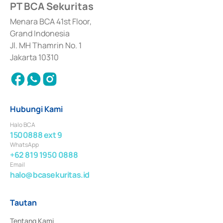
PT BCA Sekuritas
Sertifikat Deposito di Pasar Uang yang izinnya diterbitkan pada tahun 2017 
dan izin usaha lainnya dari Bank Indonesia sebagai Lembaga Pendukung 
Penerbitan, Transaksi, serta Penatausahaan dan Penyelesaian Transaksi 
Menara BCA 41st Floor,
Surat Berharga Komersial yang izinnya diterbitkan pada tahun 2018.
Grand Indonesia
Jl. MH Thamrin No. 1
Jakarta 10310
Hubungi Kami
Halo BCA
1500888 ext 9
WhatsApp
+62 819 1950 0888
Email
halo@bcasekuritas.id
Tautan
Tentang Kami