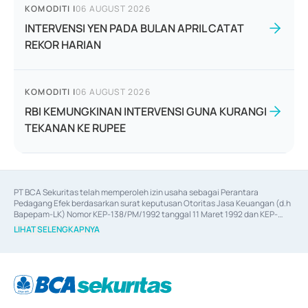
KOMODITI
|
06 AUGUST 2026
INTERVENSI YEN PADA BULAN APRIL CATAT
REKOR HARIAN
KOMODITI
|
06 AUGUST 2026
RBI KEMUNGKINAN INTERVENSI GUNA KURANGI
TEKANAN KE RUPEE
PT BCA Sekuritas telah memperoleh izin usaha sebagai Perantara 
Pedagang Efek berdasarkan surat keputusan Otoritas Jasa Keuangan (d.h 
Bapepam-LK) Nomor KEP-138/PM/1992 tanggal 11 Maret 1992 dan KEP-
06/D.04/2014 tanggal 28 Februari 2014, izin usaha sebagai Penjamin Emisi 
LIHAT SELENGKAPNYA
Efek berdasarkan surat keputusan Otoritas Jasa Keuangan Nomor KEP-
12/PM/PEE/1997 tanggal 24 September 1997 dan KEP-07/D.04/2014 
tanggal 28 Februari 2014, izin usaha sebagai penyedia Jasa Konsultasi 
(
Advisory
) atas kegiatan merger, akuisisi, divestasi, dan 
join venture
berdasarkan surat keputusan Otoritas Jasa Keuangan Nomor S-
67/PM.21/2017 tanggal 3 Februari 2017, dan beberapa izin usaha lainnya 
dari Bank Indonesia antara lain sebagai Perantara Pelaksanaan Transaksi 