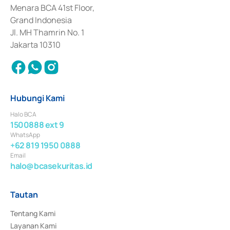
Penerbitan, Transaksi, serta Penatausahaan dan Penyelesaian Transaksi 
Menara BCA 41st Floor,
Surat Berharga Komersial yang izinnya diterbitkan pada tahun 2018.
Grand Indonesia
Jl. MH Thamrin No. 1
Jakarta 10310
Hubungi Kami
Halo BCA
1500888 ext 9
WhatsApp
+62 819 1950 0888
Email
halo@bcasekuritas.id
Tautan
Tentang Kami
Layanan Kami