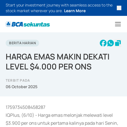
Start your investment journey with seamless access to the
stock market wherever you are.
Learn More
BERITA HARIAN
HARGA EMAS MAKIN DEKATI
LEVEL $4.000 PER ONS
TERBIT PADA
06 October 2025
1759734508458287
IQPlus, (6/10) - Harga emas melonjak melewati level
$3.900 per ons untuk pertama kalinya pada hari Senin,