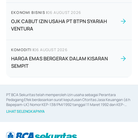
EKONOMI BISNIS
|
06 AUGUST 2026
OJK CABUT IZIN USAHA PT BTPN SYARIAH
VENTURA
KOMODITI
|
06 AUGUST 2026
HARGA EMAS BERGERAK DALAM KISARAN
SEMPIT
PT BCA Sekuritas telah memperoleh izin usaha sebagai Perantara 
Pedagang Efek berdasarkan surat keputusan Otoritas Jasa Keuangan (d.h 
Bapepam-LK) Nomor KEP-138/PM/1992 tanggal 11 Maret 1992 dan KEP-
06/D.04/2014 tanggal 28 Februari 2014, izin usaha sebagai Penjamin Emisi 
LIHAT SELENGKAPNYA
Efek berdasarkan surat keputusan Otoritas Jasa Keuangan Nomor KEP-
12/PM/PEE/1997 tanggal 24 September 1997 dan KEP-07/D.04/2014 
tanggal 28 Februari 2014, izin usaha sebagai penyedia Jasa Konsultasi 
(
Advisory
) atas kegiatan merger, akuisisi, divestasi, dan 
join venture
berdasarkan surat keputusan Otoritas Jasa Keuangan Nomor S-