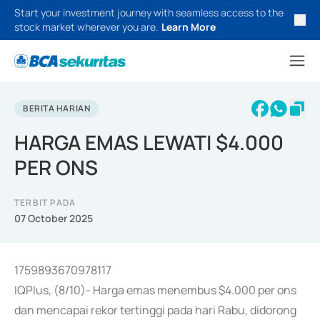
Start your investment journey with seamless access to the
stock market wherever you are.
Learn More
BERITA HARIAN
HARGA EMAS LEWATI $4.000
PER ONS
TERBIT PADA
07 October 2025
1759893670978117
IQPlus, (8/10)- Harga emas menembus $4.000 per ons
dan mencapai rekor tertinggi pada hari Rabu, didorong