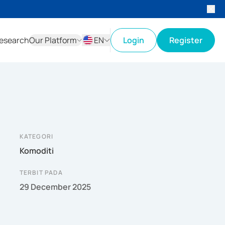
esearch
Our Platform
EN
Login
Register
ID
EN
KATEGORI
Komoditi
TERBIT PADA
29 December 2025