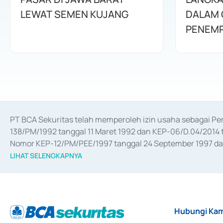
LEWAT SEMEN KUJANG
DALAM 
PENEMP
PT BCA Sekuritas telah memperoleh izin usaha sebagai P
138/PM/1992 tanggal 11 Maret 1992 dan KEP-06/D.04/2014 t
Nomor KEP-12/PM/PEE/1997 tanggal 24 September 1997 dan 
merger, akuisisi, divestasi, dan 
join venture
 berdasarkan su
LIHAT SELENGKAPNYA
dari Bank Indonesia antara lain sebagai Perantara Pelaksan
Bank Indonesia sebagai Lembaga Pendukung Penerbitan, Tr
tahun 2018.
Hubungi Kam