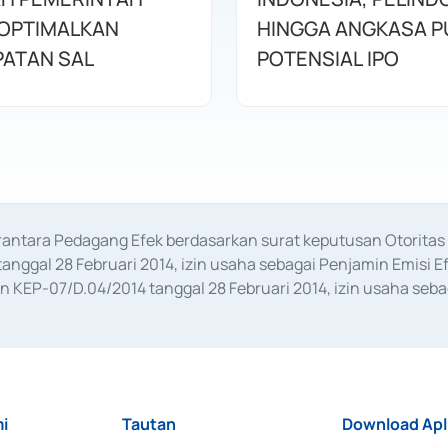
OPTIMALKAN
HINGGA ANGKASA P
ATAN SAL
POTENSIAL IPO
erantara Pedagang Efek berdasarkan surat keputusan Otorit
anggal 28 Februari 2014, izin usaha sebagai Penjamin Emisi E
KEP-07/D.04/2014 tanggal 28 Februari 2014, izin usaha sebag
rat keputusan Otoritas Jasa Keuangan Nomor S-67/PM.21/2017 t
aan Transaksi Sertifikat Deposito di Pasar Uang yang izinnya d
ansaksi, serta Penatausahaan dan Penyelesaian Transaksi Sur
i
Tautan
Download Apl