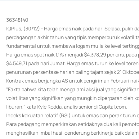
36348140
IQPlus, (30/12) - Harga emas naik pada hari Selasa, pulih d
perdagangan akhir tahun yang tipis memperburuk volatil
fundamental untuk membawa logam mulia ke level tertingg
Harga emas spot naik 1,1% menjadi $4.378,29 per ons, pada
$4.549,71 pada hari Jumat. Harga emas turun ke level ter
penurunan persentase harian paling tajam sejak 21 Oktobe
Kontrak emas berjangka AS untuk pengiriman Februari naik
"Fakta bahwa kita telah mengalami aksi jual yang signifi
volatilitas yang signifikan yang mungkin diperparah oleh 
liburan," kata Kyle Rodda, analis senior di Capital.com.
Indeks kekuatan relatif (RSI) untuk emas dan perak turun d
Para pedagang memperkirakan setidaknya dua kali pemoto
menghasilkan imbal hasil cenderung berkinerja baik dala