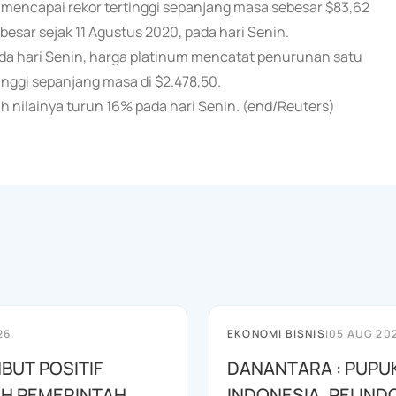
h mencapai rekor tertinggi sepanjang masa sebesar $83,62
esar sejak 11 Agustus 2020, pada hari Senin.
Pada hari Senin, harga platinum mencatat penurunan satu
inggi sepanjang masa di $2.478,50.
ah nilainya turun 16% pada hari Senin. (end/Reuters)
26
EKONOMI BISNIS
|
05 AUG 20
BUT POSITIF
DANANTARA : PUPU
H PEMERINTAH
INDONESIA, PELIND