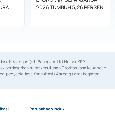
URA
2026 TUMBUH 5,26 PERSEN
as Jasa Keuangan (d.h Bapepam-LK) Nomor KEP-
fek berdasarkan surat keputusan Otoritas Jasa Keuangan 
ai penyedia Jasa Konsultasi (
Advisory
) atas kegiatan 
anggal 3 Februari 2017, dan beberapa izin usaha lainnya 
iterbitkan pada tahun 2017 dan izin usaha lainnya dari 
at Berharga Komersial yang izinnya diterbitkan pada 
ikasi
Perusahaan Induk