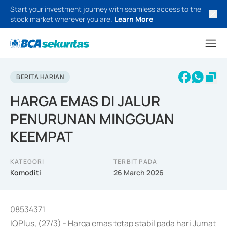
Start your investment journey with seamless access to the
stock market wherever you are.
Learn More
BERITA HARIAN
HARGA EMAS DI JALUR
PENURUNAN MINGGUAN
KEEMPAT
KATEGORI
TERBIT PADA
Komoditi
26 March 2026
08534371
IQPlus, (27/3) - Harga emas tetap stabil pada hari Jumat