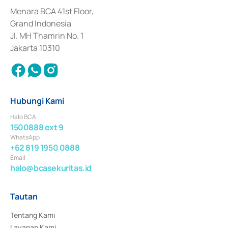
dan izin usaha lainnya dari Bank Indonesia sebagai Lembaga Pendukung 
Penerbitan, Transaksi, serta Penatausahaan dan Penyelesaian Transaksi 
Menara BCA 41st Floor,
Surat Berharga Komersial yang izinnya diterbitkan pada tahun 2018.
Grand Indonesia
Jl. MH Thamrin No. 1
Jakarta 10310
Hubungi Kami
Halo BCA
1500888 ext 9
WhatsApp
+62 819 1950 0888
Email
halo@bcasekuritas.id
Tautan
Tentang Kami
Layanan Kami