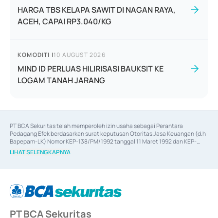
HARGA TBS KELAPA SAWIT DI NAGAN RAYA,
ACEH, CAPAI RP3.040/KG
KOMODITI
|
10 AUGUST 2026
MIND ID PERLUAS HILIRISASI BAUKSIT KE
LOGAM TANAH JARANG
PT BCA Sekuritas telah memperoleh izin usaha sebagai Perantara 
Pedagang Efek berdasarkan surat keputusan Otoritas Jasa Keuangan (d.h 
Bapepam-LK) Nomor KEP-138/PM/1992 tanggal 11 Maret 1992 dan KEP-
06/D.04/2014 tanggal 28 Februari 2014, izin usaha sebagai Penjamin Emisi 
LIHAT SELENGKAPNYA
Efek berdasarkan surat keputusan Otoritas Jasa Keuangan Nomor KEP-
12/PM/PEE/1997 tanggal 24 September 1997 dan KEP-07/D.04/2014 
tanggal 28 Februari 2014, izin usaha sebagai penyedia Jasa Konsultasi 
(
Advisory
) atas kegiatan merger, akuisisi, divestasi, dan 
join venture
berdasarkan surat keputusan Otoritas Jasa Keuangan Nomor S-
67/PM.21/2017 tanggal 3 Februari 2017, dan beberapa izin usaha lainnya 
dari Bank Indonesia antara lain sebagai Perantara Pelaksanaan Transaksi 
PT BCA Sekuritas
Sertifikat Deposito di Pasar Uang yang izinnya diterbitkan pada tahun 2017 