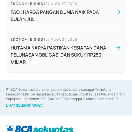
EKONOMI BISNIS
|
07 AUGUST 2026
FAO : HARGA PANGAN DUNIA NAIK PADA
BULAN JULI
EKONOMI BISNIS
|
07 AUGUST 2026
HUTAMA KARYA PASTIKAN KESIAPAN DANA
PELUNASAN OBLIGASI DAN SUKUK RP250
MILIAR
PT BCA Sekuritas telah memperoleh izin usaha sebagai Perantara 
Pedagang Efek berdasarkan surat keputusan Otoritas Jasa Keuangan (d.h 
Bapepam-LK) Nomor KEP-138/PM/1992 tanggal 11 Maret 1992 dan KEP-
06/D.04/2014 tanggal 28 Februari 2014, izin usaha sebagai Penjamin Emisi 
LIHAT SELENGKAPNYA
Efek berdasarkan surat keputusan Otoritas Jasa Keuangan Nomor KEP-
12/PM/PEE/1997 tanggal 24 September 1997 dan KEP-07/D.04/2014 
tanggal 28 Februari 2014, izin usaha sebagai penyedia Jasa Konsultasi 
(
Advisory
) atas kegiatan merger, akuisisi, divestasi, dan 
join venture
berdasarkan surat keputusan Otoritas Jasa Keuangan Nomor S-
67/PM.21/2017 tanggal 3 Februari 2017, dan beberapa izin usaha lainnya 