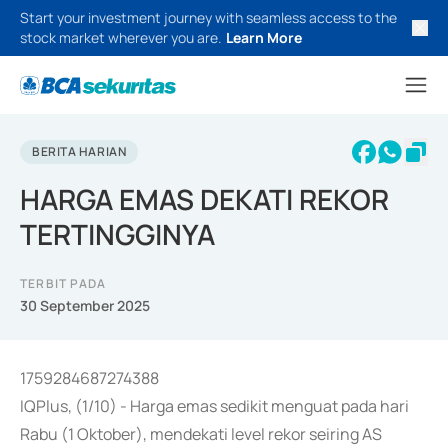
Start your investment journey with seamless access to the
stock market wherever you are.
Learn More
BERITA HARIAN
HARGA EMAS DEKATI REKOR
TERTINGGINYA
TERBIT PADA
30 September 2025
1759284687274388
IQPlus, (1/10) - Harga emas sedikit menguat pada hari
Rabu (1 Oktober), mendekati level rekor seiring AS