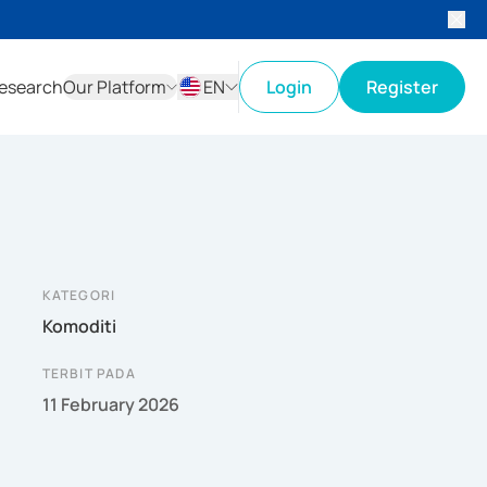
esearch
Our Platform
EN
Login
Register
ID
EN
KATEGORI
Komoditi
TERBIT PADA
11 February 2026