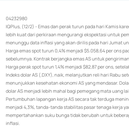
04232980
IQPlus, (12/2) - Emas dan perak turun pada hari Kamis kar
lebih kuat dari perkiraan mengurangi ekspektasi untuk p
menunggu data inflasi yang akan dirilis pada hari Jumat un
Harga emas spot turun 0,4% menjadi $5.058,64 per ons pada
sebelumnya. Kontrak berjangka emas AS untuk pengiriman 
Harga perak spot turun 1,4% menjadi $82,87 per ons, setel
Indeks dolar AS (.DXY), naik, melanjutkan reli hari Rabu s
menunjukkan kesehatan ekonomi AS yang mendasar. Dolar
dolar AS menjadi lebih mahal bagi pemegang mata uang la
Pertumbuhan lapangan kerja AS secara tak terduga menin
menjadi 4,3%, tanda-tanda stabilitas pasar tenaga kerja 
mempertahankan suku bunga tidak berubah untuk bebera
inflasi.