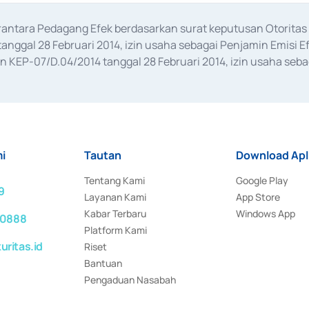
erantara Pedagang Efek berdasarkan surat keputusan Otorit
anggal 28 Februari 2014, izin usaha sebagai Penjamin Emisi E
KEP-07/D.04/2014 tanggal 28 Februari 2014, izin usaha sebag
rat keputusan Otoritas Jasa Keuangan Nomor S-67/PM.21/2017 t
aan Transaksi Sertifikat Deposito di Pasar Uang yang izinnya d
ansaksi, serta Penatausahaan dan Penyelesaian Transaksi Sur
i
Tautan
Download Apl
Tentang Kami
Google Play
9
Layanan Kami
App Store
Kabar Terbaru
Windows App
 0888
Platform Kami
ritas.id
Riset
Bantuan
Pengaduan Nasabah