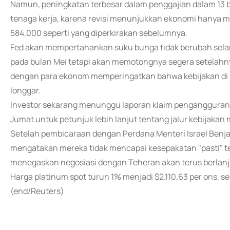
Namun, peningkatan terbesar dalam penggajian dalam 13 
tenaga kerja, karena revisi menunjukkan ekonomi hanya 
584.000 seperti yang diperkirakan sebelumnya.
Fed akan mempertahankan suku bunga tidak berubah selam
pada bulan Mei tetapi akan memotongnya segera setelahny
dengan para ekonom memperingatkan bahwa kebijakan di b
longgar.
Investor sekarang menunggu laporan klaim pengangguran m
Jumat untuk petunjuk lebih lanjut tentang jalur kebijakan
Setelah pembicaraan dengan Perdana Menteri Israel Benj
mengatakan mereka tidak mencapai kesepakatan "pasti" te
menegaskan negosiasi dengan Teheran akan terus berlanju
Harga platinum spot turun 1% menjadi $2.110,63 per ons, s
(end/Reuters)