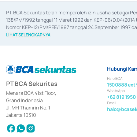
PT BCA Sekuritas telah memperoleh izin usaha sebagai P
138/PM/1992 tanggal 11 Maret 1992 dan KEP-06/D.04/2014 t
Nomor KEP-12/PM/PEE/1997 tanggal 24 September 1997 dan 
merger, akuisisi, divestasi, dan 
join venture
 berdasarkan su
LIHAT SELENGKAPNYA
dari Bank Indonesia antara lain sebagai Perantara Pelaksan
Bank Indonesia sebagai Lembaga Pendukung Penerbitan, Tr
tahun 2018.
Hubungi Kam
Halo BCA
PT BCA Sekuritas
1500888 ext 
WhatsApp
Menara BCA 41st Floor,
+62 819 1950
Grand Indonesia
Email
Jl. MH Thamrin No. 1
halo@bcaseku
Jakarta 10310