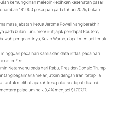
bulan kemungkinan melebih-lebihkan kesehatan pasar
menambah 181.000 pekerjaan pada tahun 2025, bukan
a masa jabatan Ketua Jerome Powell yang berakhir
a pada bulan Juni, menurut jajak pendapat Reuters,
awah penggantinya, Kevin Warsh, dapat menjadi terlalu
ingguan pada hari Kamis dan data inflasi pada hari
 moneter Fed.
amin Netanyahu pada hari Rabu, Presiden Donald Trump
ntang bagaimana melanjutkan dengan Iran, tetapi ia
t untuk melihat apakah kesepakatan dapat dicapai.
ementara paladium naik 0,4% menjadi $1.707,17.