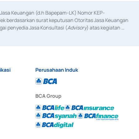
as Jasa Keuangan (d.h Bapepam-LK) Nomor KEP-
fek berdasarkan surat keputusan Otoritas Jasa Keuangan 
ai penyedia Jasa Konsultasi (
Advisory
) atas kegiatan 
anggal 3 Februari 2017, dan beberapa izin usaha lainnya 
iterbitkan pada tahun 2017 dan izin usaha lainnya dari 
at Berharga Komersial yang izinnya diterbitkan pada 
ikasi
Perusahaan Induk
BCA Group